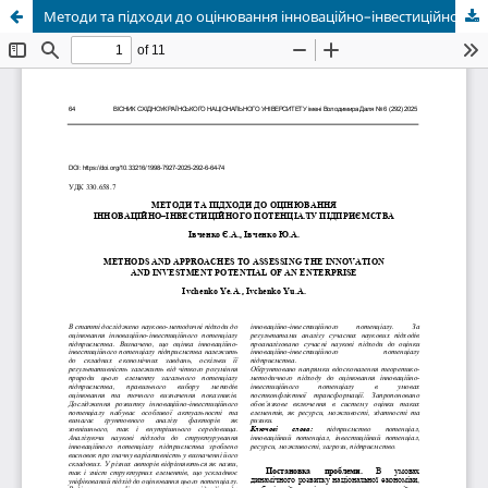
Методи та підходи до оцінювання інноваційно–інвестиційного потенціалу підприємства