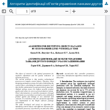
Aлгоритм ідентифікації об'єктів управління ланками другого порядку з часом запізнювання