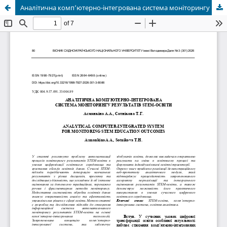
Аналітична комп’ютерно-інтегрована система моніторингу результатів stem-освіти