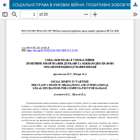
СОЦІАЛЬНІ ПРАВА В УМОВАХ ВІЙНИ: ПОЗИТИВНІ ЗОБОВ’ЯЗАННЯ ДЕРЖАВИ ТА МІЖНАРОДНО-ПРАВОВІ МЕХАНІЗМИ ВІДШКОДУВАННЯ ШКОДИ