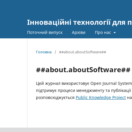
Інноваційні технології для 
Поточний випуск
Архіви
Про нас
Головна
/
##about.aboutSoftware##
##about.aboutSoftware##
Цей журнал використовує Open Journal Systems
підтримує процеси менеджменту та публікації 
розповсюджується
Public Knowledge Project
на