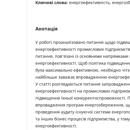
Ключові слова:
енергоефективність, енергоз
Анотація
У роботі проаналізовано питання щодо підв
енергоефективності промислових підприємств
питання, пов'язані із основними напрямками
енергоефективності. Щоб політика підвищенн
була максимально ефективною, необхідно чітко
найбільше заважає впровадженню енергоефек
У статті розглядаються питання запровадженн
енергоефективності на промислових підприєм
підвищення їхньої конкурентоспроможності. 
впровадження програм енергозбереження, щ
проведення аудиту існуючої системи енерго
та інших бізнес-процесів підприємства, у тому
енергоефективності.