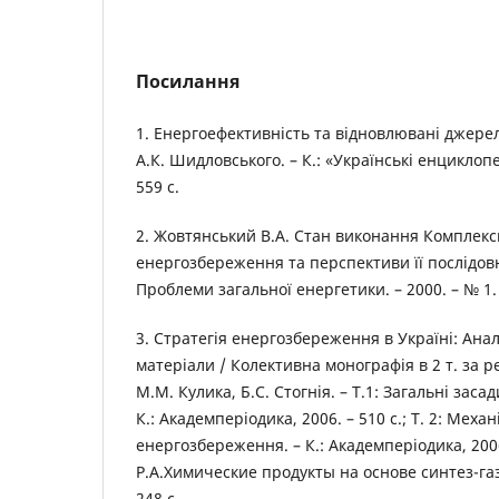
Посилання
1. Енергоефективність та відновлювані джерела 
А.К. Шидловського. – К.: «Українські енциклоп
559 с.
2. Жовтянський В.А. Стан виконання Комплек
енергозбереження та перспективи її послідовно
Проблеми загальної енергетики. – 2000. – № 1. –
3. Стратегія енергозбереження в Україні: Анал
матеріали / Колективна монографія в 2 т. за р
М.М. Кулика, Б.С. Стогнія. – Т.1: Загальні зас
К.: Академперіодика, 2006. – 510 c.; Т. 2: Меха
енергозбереження. – К.: Академперіодика, 200
Р.А.Химические продукты на основе синтез-газа
248 с.