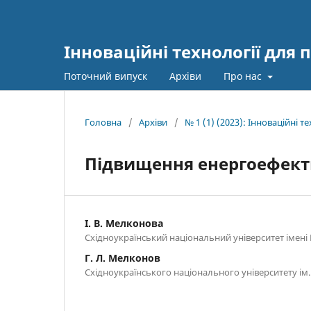
Інноваційні технології для 
Поточний випуск
Архіви
Про нас
Головна
/
Архіви
/
№ 1 (1) (2023): Інноваційні 
Підвищення енергоефект
І. В. Мелконова
Східноукраїнський національний університет імен
Г. Л. Мелконов
Східноукраїнського національного університету і