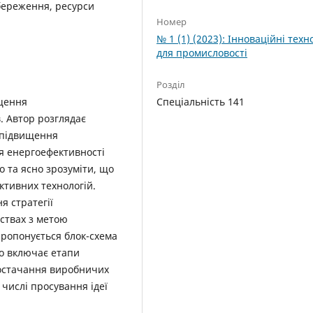
береження, ресурси
Номер
№ 1 (1) (2023): Інноваційні техно
для промисловості
Розділ
ищення
Спеціальність 141
. Автор розглядає
 підвищення
я енергоефективності
 та ясно зрозуміти, що
тивних технологій.
я стратегії
ствах з метою
Пропонується блок-схема
о включає етапи
постачання виробничих
 числі просування ідеї