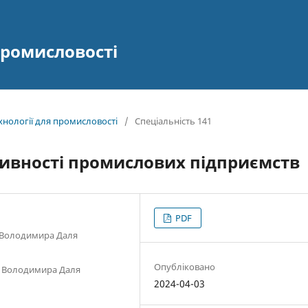
промисловості
технології для промисловості
/
Спеціальність 141
ивності промислових підприємств
PDF
і Володимира Даля
Опубліковано
м. Володимира Даля
2024-04-03