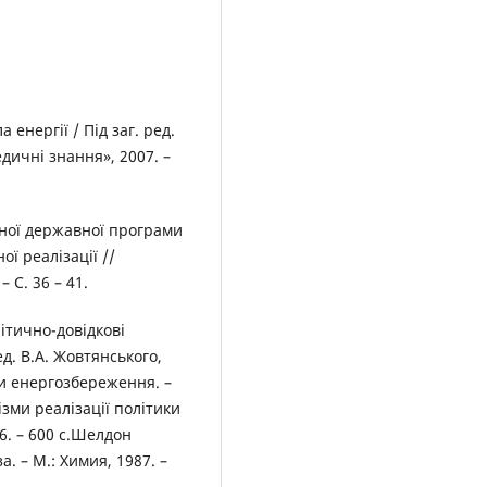
енергії / Під заг. ред.
едичні знання», 2007. –
сної державної програми
ї реалізації //
 С. 36 – 41.
ітично-довідкові
ед. В.А. Жовтянського,
ади енергозбереження. –
нізми реалізації політики
6. – 600 c.Шелдон
. – М.: Химия, 1987. –