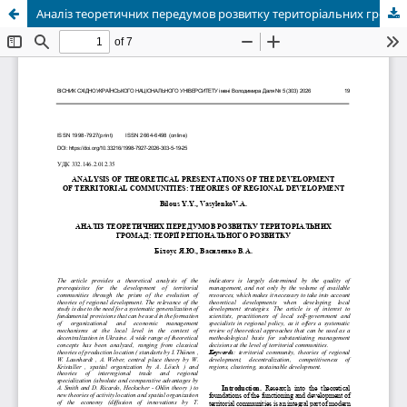
Аналіз теоретичних передумов розвитку територіальних громад: теорії регіонального розвитку