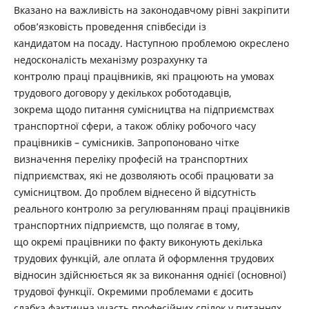
Вказано на важливість на законодавчому рівні закріпити
обов’язковість проведення співбесіди із
кандидатом на посаду. Наступною проблемою окреслено
недосконалість механізму розрахунку та
контролю праці працівників, які працюють на умовах
трудового договору у декількох роботодавців,
зокрема щодо питання сумісництва на підприємствах
транспортної сфери, а також обліку робочого часу
працівників – сумісників. Запропоновано чітке
визначення переліку професій на транспортних
підприємствах, які не дозволяють особі працювати за
сумісництвом. До проблем віднесено й відсутність
реального контролю за регулюванням праці працівників
транспортних підприємств, що полягає в тому,
що окремі працівники по факту виконують декілька
трудових функцій, але оплата й оформлення трудових
відносин здійснюється як за виконання однієї (основної)
трудової функції. Окремими проблемами є досить
слабка фактична участь професійних спілок у питаннях