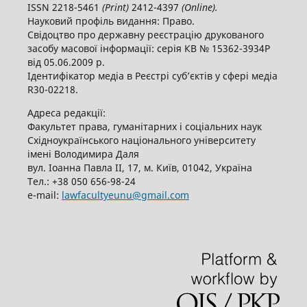
ISSN 2218-5461
(
P
rint)
2412-4397
(
O
nline).
Науковий профіль видання: Право.
Свідоцтво про державну реєстрацію друкованого
засобу масової інформації: серія КВ № 15362-3934Р
від 05.06.2009 р.
Ідентифікатор медіа в Реєстрі суб’єктів у сфері медіа
R30-02218.
Адреса редакції:
Факультет права, гуманітарних і соціальних наук
Східноукраїнського національного університету
імені Володимира Даля
вул. Іоанна Павла ІІ, 17, м. Київ, 01042, Україна
Тел.: +38 050 656-98-24
е-mail:
lawfacultyeunu@gmail.com