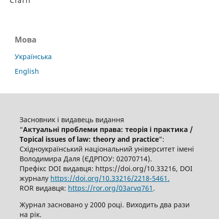
Статті
Мова
Українська
English
Засновник і видавець видання
“
Актуальні проблеми права: теорія і практика /
Topical issues of law: theory and practice
”:
Східноукраїнський національний університет імені
Володимира Даля (ЄДРПОУ: 02070714).
Префікс DOI видавця: https://doi.org/10.33216, DOI
журналу
https://doi.org/10.33216/2218-5461.
ROR видавця:
https://ror.org/03arvq761
.
Журнал засновано у 2000 році. Виходить два рази
на рік.