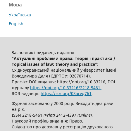
Мова
Українська
English
Засновник і видавець видання
“
Актуальні проблеми права: теорія і практика /
Topical issues of law: theory and practice
”:
Східноукраїнський національний університет імені
Володимира Даля (ЄДРПОУ: 02070714).
Префікс DOI видавця: https://doi.org/10.33216, DOI
журналу
https://doi.org/10.33216/2218-5461.
ROR видавця:
https://ror.org/03arvq761
.
Журнал засновано у 2000 році. Виходить два рази
на рік.
ISSN 2218-5461
(
P
rint)
2412-4397
(
O
nline).
Науковий профіль видання: Право.
Свідоцтво про державну реєстрацію друкованого