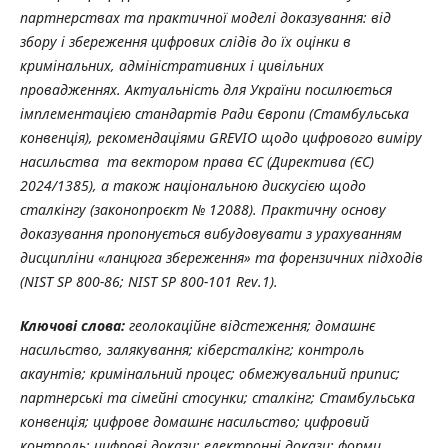
партнерствах та практичної моделі доказування: від
збору і збереження цифрових слідів до їх оцінки в
кримінальних, адміністративних і цивільних
провадженнях. Актуальність для України посилюється
імплементацією стандартів Ради Європи (Стамбульська
конвенція), рекомендаціями GREVIO щодо цифрового виміру
насильства та вектором права ЄС (Директива (ЄС)
2024/1385), а також національною дискусією щодо
сталкінгу (законопроєкт № 12088). Практичну основу
доказування пропонується вибудовувати з урахуванням
дисципліни «ланцюга збереження» та форензичних підходів
(NIST SP 800-86; NIST SP 800-101 Rev.1).
Ключові слова:
геолокаційне відстеження; домашнє
насильство, залякування; кіберсталкінг; контроль
акаунтів; кримінальний процес; обмежувальний припис;
партнерські та сімейні стосунки; сталкінг; Стамбульська
конвенція; цифрове домашнє насильство; цифровий
контроль; цифрові докази; електронні докази; форми