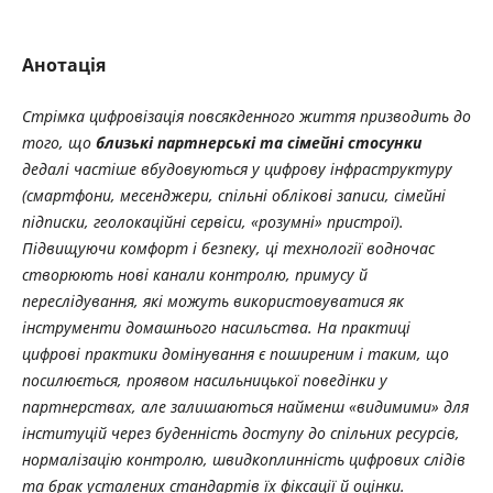
Анотація
Стрімка цифровізація повсякденного життя призводить до
того, що
близькі партнерські та сімейні стосунки
дедалі частіше вбудовуються у цифрову інфраструктуру
(смартфони, месенджери, спільні облікові записи, сімейні
підписки, геолокаційні сервіси, «розумні» пристрої).
Підвищуючи комфорт і безпеку, ці технології водночас
створюють нові канали контролю, примусу й
переслідування, які можуть використовуватися як
інструменти домашнього насильства. На практиці
цифрові практики домінування є поширеним і таким, що
посилюється, проявом насильницької поведінки у
партнерствах, але залишаються найменш «видимими» для
інституцій через буденність доступу до спільних ресурсів,
нормалізацію контролю, швидкоплинність цифрових слідів
та брак усталених стандартів їх фіксації й оцінки.