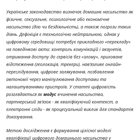
Українське законодавство визначає домашнє насильство як
фізичне, сексуальне, психологічне або економічне
насильство (дію чи бездіяльність), а також погрози таких
діянь. Дефініція є технологічно нейтральною, однак у
цифровому середовищі потребує прикладного «перекладу»
на поведінкові акти: контроль комунікацій і акаунтів,
отримання доступу до сервісів без «злому», приховане
відстеження (геолокація, трекери), нав’язливе онлайн-
переслідування, цифрове залякування, позбавлення
автономії через маніпулювання доступами та
налаштуваннями пристроїв. У статті цифровість
розглядається як
модус
вчинення насильства,
партнерський зв’язок - як кваліфікуючий контекст, а
електронні сліди - як процесуальний виклик для стандартів
доказування.
Метою дослідження є формування цілісної моделі
кваліфікації цифрового домашнього насильства у