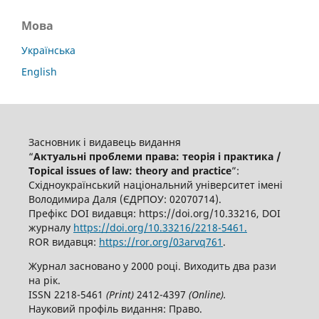
Мова
Українська
English
Засновник і видавець видання
“
Актуальні проблеми права: теорія і практика /
Topical issues of law: theory and practice
”:
Східноукраїнський національний університет імені
Володимира Даля (ЄДРПОУ: 02070714).
Префікс DOI видавця: https://doi.org/10.33216, DOI
журналу
https://doi.org/10.33216/2218-5461.
ROR видавця:
https://ror.org/03arvq761
.
Журнал засновано у 2000 році. Виходить два рази
на рік.
ISSN 2218-5461
(
P
rint)
2412-4397
(
O
nline).
Науковий профіль видання: Право.