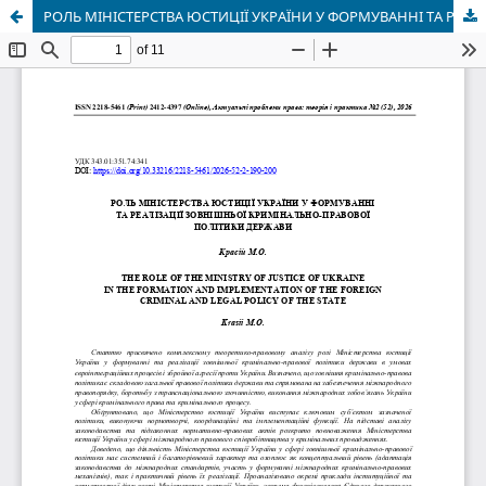
РОЛЬ МІНІСТЕРСТВА ЮСТИЦІЇ УКРАЇНИ У ФОРМУВАННІ ТА РЕАЛІЗАЦІЇ ЗОВНІШНЬОЇ КРИМІНАЛЬНО-ПРАВОВОЇ ПОЛІТИКИ ДЕРЖАВИ