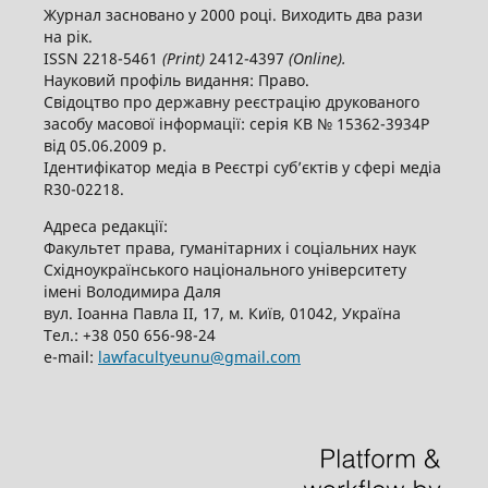
Журнал засновано у 2000 році. Виходить два рази
на рік.
ISSN 2218-5461
(
P
rint)
2412-4397
(
O
nline).
Науковий профіль видання: Право.
Свідоцтво про державну реєстрацію друкованого
засобу масової інформації: серія КВ № 15362-3934Р
від 05.06.2009 р.
Ідентифікатор медіа в Реєстрі суб’єктів у сфері медіа
R30-02218.
Адреса редакції:
Факультет права, гуманітарних і соціальних наук
Східноукраїнського національного університету
імені Володимира Даля
вул. Іоанна Павла ІІ, 17, м. Київ, 01042, Україна
Тел.: +38 050 656-98-24
е-mail:
lawfacultyeunu@gmail.com