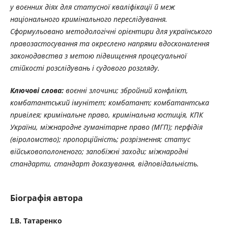
у воєнних діях для статусної кваліфікації й меж
національного кримінального переслідування.
Сформульовано методологічні орієнтири для українського
правозастосування та окреслено напрями вдосконалення
законодавства з метою підвищення процесуальної
стійкості розслідувань і судового розгляду.
Ключові слова:
воєнні злочини; збройний конфлікт,
комбатантський імунітет; комбатант; комбатантська
привілея; кримінальне право, кримінальна юстиція, КПК
України, міжнародне гуманітарне право (МГП); перфідія
(віроломство); пропорційність; розрізнення; статус
військовополоненого; запобіжні заходи; міжнародні
стандарти, стандарт доказування, відповідальність.
Біографія автора
І.В. Татаренко