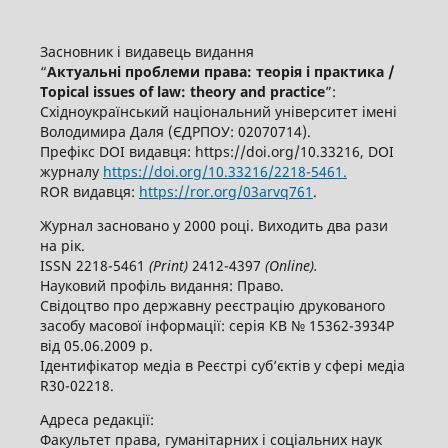
Засновник і видавець видання
“
Актуальні проблеми права: теорія і практика /
Topical issues of law: theory and practice
”:
Східноукраїнський національний університет імені
Володимира Даля (ЄДРПОУ: 02070714).
Префікс DOI видавця: https://doi.org/10.33216, DOI
журналу
https://doi.org/10.33216/2218-5461.
ROR видавця:
https://ror.org/03arvq761
.
Журнал засновано у 2000 році. Виходить два рази
на рік.
ISSN 2218-5461
(
P
rint)
2412-4397
(
O
nline).
Науковий профіль видання: Право.
Свідоцтво про державну реєстрацію друкованого
засобу масової інформації: серія КВ № 15362-3934Р
від 05.06.2009 р.
Ідентифікатор медіа в Реєстрі суб’єктів у сфері медіа
R30-02218.
Адреса редакції:
Факультет права, гуманітарних і соціальних наук