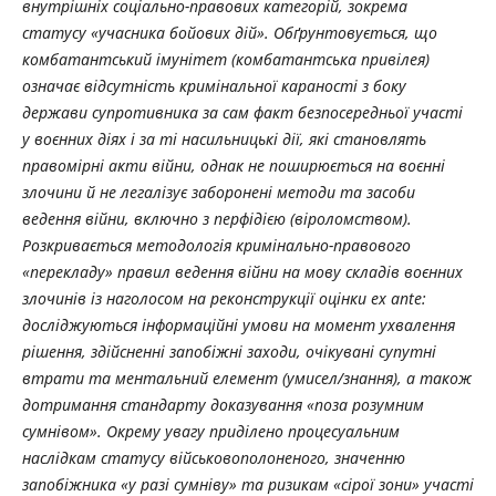
внутрішніх соціально-правових категорій, зокрема
статусу «учасника бойових дій». Обґрунтовується, що
комбатантський імунітет (комбатантська привілея)
означає відсутність кримінальної караності з боку
держави супротивника за сам факт безпосередньої участі
у воєнних діях і за ті насильницькі дії, які становлять
правомірні акти війни, однак не поширюється на воєнні
злочини й не легалізує заборонені методи та засоби
ведення війни, включно з перфідією (віроломством).
Розкривається методологія кримінально-правового
«перекладу» правил ведення війни на мову складів воєнних
злочинів із наголосом на реконструкції оцінки
ex ante
:
досліджуються інформаційні умови на момент ухвалення
рішення, здійсненні запобіжні заходи, очікувані супутні
втрати та ментальний елемент (умисел/знання), а також
дотримання стандарту доказування «поза розумним
сумнівом». Окрему увагу приділено процесуальним
наслідкам статусу військовополоненого, значенню
запобіжника «у разі сумніву» та ризикам «сірої зони» участі