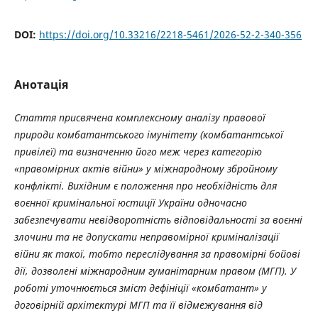
DOI:
https://doi.org/10.33216/2218-5461/2026-52-2-340-356
Анотація
Стаття присвячена комплексному аналізу правової
природи комбатантського імунітету (комбатантської
привілеї) та визначенню його меж через категорію
«правомірних актів війни» у міжнародному збройному
конфлікті. Вихідним є положення про необхідність для
воєнної кримінальної юстиції України одночасно
забезпечувати невідворотність відповідальності за воєнні
злочини та не допускати неправомірної криміналізації
війни як такої, тобто переслідування за правомірні бойові
дії, дозволені міжнародним гуманітарним правом (МГП). У
роботі уточнюється зміст дефініції «комбатант» у
договірній архітектурі МГП та її відмежування від