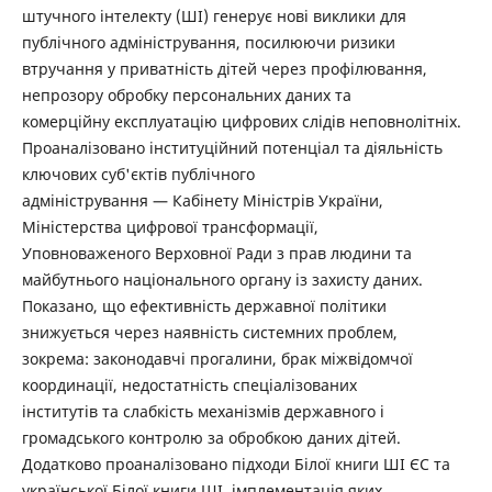
штучного інтелекту (ШІ) генерує нові виклики для
публічного адміністрування, посилюючи ризики
втручання у приватність дітей через профілювання,
непрозору обробку персональних даних та
комерційну експлуатацію цифрових слідів неповнолітніх.
Проаналізовано інституційний потенціал та діяльність
ключових суб'єктів публічного
адміністрування — Кабінету Міністрів України,
Міністерства цифрової трансформації,
Уповноваженого Верховної Ради з прав людини та
майбутнього національного органу із захисту даних.
Показано, що ефективність державної політики
знижується через наявність системних проблем,
зокрема: законодавчі прогалини, брак міжвідомчої
координації, недостатність спеціалізованих
інститутів та слабкість механізмів державного і
громадського контролю за обробкою даних дітей.
Додатково проаналізовано підходи Білої книги ШІ ЄС та
української Білої книги ШІ, імплементація яких