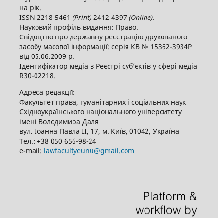
на рік.
ISSN 2218-5461
(
P
rint)
2412-4397
(
O
nline).
Науковий профіль видання: Право.
Свідоцтво про державну реєстрацію друкованого
засобу масової інформації: серія КВ № 15362-3934Р
від 05.06.2009 р.
Ідентифікатор медіа в Реєстрі суб’єктів у сфері медіа
R30-02218.
Адреса редакції:
Факультет права, гуманітарних і соціальних наук
Східноукраїнського національного університету
імені Володимира Даля
вул. Іоанна Павла ІІ, 17, м. Київ, 01042, Україна
Тел.: +38 050 656-98-24
е-mail:
lawfacultyeunu@gmail.com