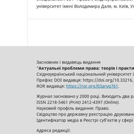
університет імені Володимира Даля, м. Київ, У
Засновник і видавець видання
“
Актуальні проблеми права: теорія і практика 
Східноукраїнський національний університет 
Префікс DOI видавця: https://doi.org/10.3321
ROR видавця:
https://ror.org/03arvq761
.
Журнал засновано у 2000 році. Виходить два р
ISSN 2218-5461
(
P
rint)
2412-4397
(
O
nline).
Науковий профіль видання: Право.
Свідоцтво про державну реєстрацію друкованог
Ідентифікатор медіа в Реєстрі суб’єктів у сфері
Адреса редакції: