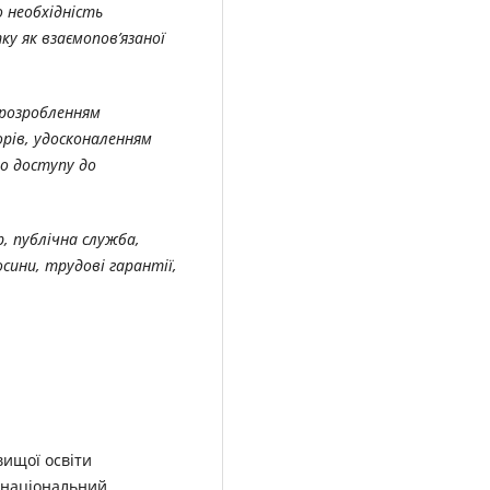
 необхідність
ку як взаємопов’язаної
 розробленням
орів, удосконаленням
го доступу до
, публічна служба,
сини, трудові гарантії,
вищої освіти
й національний