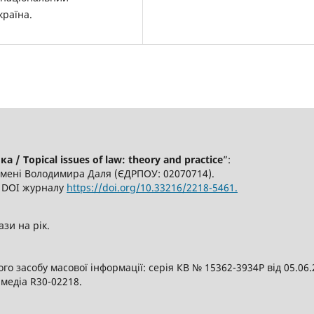
країна.
/ Topical issues of law: theory and practice
”:
імені Володимира Даля (ЄДРПОУ: 02070714).
6, DOI журналу
https://doi.org/10.33216/2218-5461.
ази на рік.
о засобу масової інформації: серія КВ № 15362-3934Р від 05.06
 медіа R30-02218.