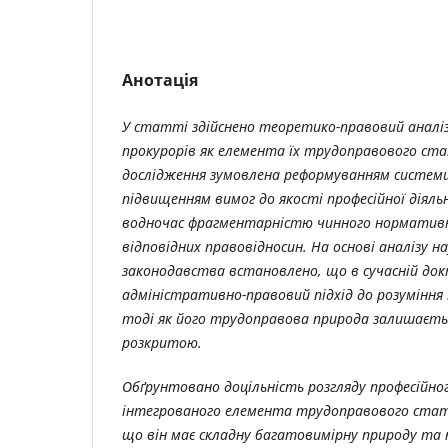
Анотація
У статті здійснено теоретико-правовий аналіз
прокурорів як елемента їх трудоправового ста
дослідження зумовлена реформуванням систем
підвищенням вимог до якості професійної діяль
водночас фрагментарністю чинного норматив
відповідних правовідносин. На основі аналізу н
законодавства встановлено, що в сучасній до
адміністративно-правовий підхід до розуміння 
тоді як його трудоправова природа залишаєт
розкритою.
Обґрунтовано доцільність розгляду професійно
інтегрованого елемента трудоправового стату
що він має складну багатовимірну природу та п