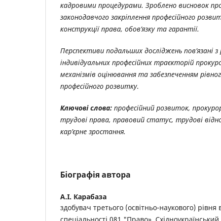
кадровими процедурами. Зроблено висновок про
законодавчого закріплення професійного розвит
конструкції права, обов’язку та гарантії.
Перспективи подальших досліджень пов’язані з
індивідуальних професійних траєкторій прокур
механізмів оцінювання та забезпеченням рівно
професійного розвитку.
Ключові слова:
професійний розвиток, прокурор
трудові права, правовий статус, трудові відно
кар’єрне зростання.
Біографія автора
А.І. Карабаза
здобувач третього (освітньо-наукового) рівня 
спеціальності 081 "Право», Східноукраїнськи