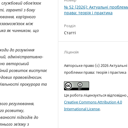
Номер
 службовий обов’язок
№ 52 (2026): Актуальні проблем
, гарантії з боку
права: теорія і практика
ювання, кар’єрного
взаємозв’язок між
Розділ
ика як чинником, що
Статті
ходи до розуміння
Ліцензія
вий, адміністративно-
ано авторський
Авторське право (c) 2026 Актуальні
сійний розвиток виступає
проблеми права: теорія і практика
ових правовідносин.
діяльності прокурора та
Ця робота ліцензується відповідно
Creative Commons Attribution 4.0
ового регулювання,
International License
.
ого розвитку,
ваності підходів до
ього зв’язку з