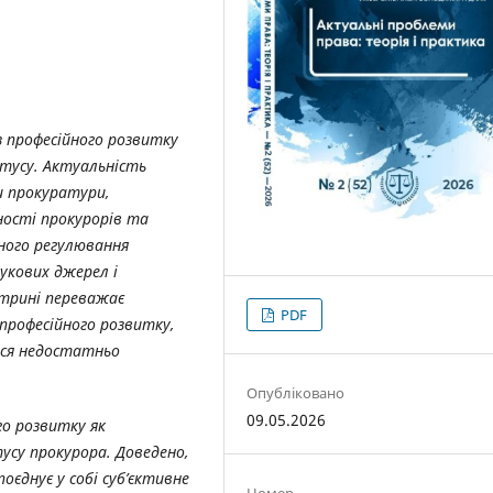
 професійного розвитку
тусу. Актуальність
и прокуратури,
ності прокурорів та
ного регулювання
аукових джерел і
ктрині переважає
PDF
професійного розвитку,
ься недостатньо
Опубліковано
09.05.2026
го розвитку як
су прокурора. Доведено,
оєднує у собі суб’єктивне