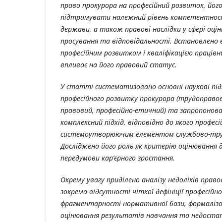
право прокурора на професійний розвиток, його
підтримувати належний рівень компетентності
держави, а також правові наслідки у сфері оцін
просування та відповідальності. Встановлено 
професійним розвитком і кваліфікацією працівн
впливає на його правовий статус.
У статті систематизовано основні наукові під
професійного розвитку прокурора (трудоправо
правовий, професійно-етичний) та запропонов
комплексний підхід, відповідно до якого профе
системоутворюючим елементом службово-труд
Досліджено його роль як критерію оцінювання 
передумови кар’єрного зростання.
Окрему увагу приділено аналізу недоліків прав
зокрема відсутності чіткої дефініції професійн
фрагментарності нормативної бази, формалізо
оцінювання результатів навчання та недостатн