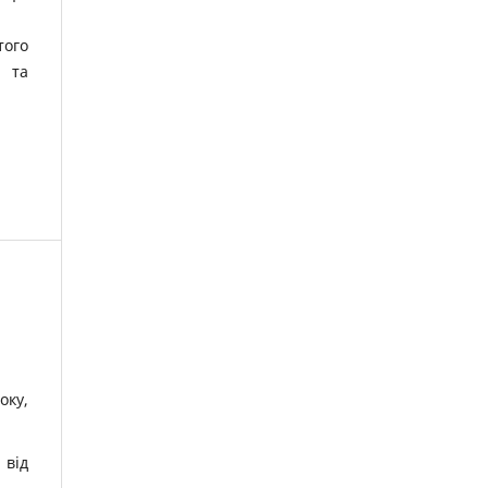
того
ю та
оку,
 від