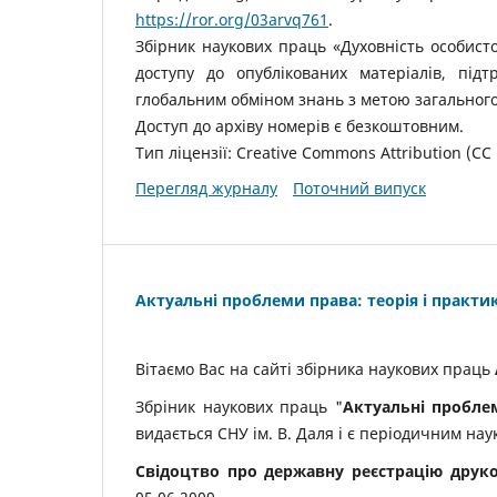
https://ror.org/03arvq761
.
Збірник наукових праць «Духовність особистос
доступу до опублікованих матеріалів, пі
глобальним обміном знань з метою загального
Доступ до архіву номерів є безкоштовним.
Тип ліцензії: Creative Commons Attribution (CC 
Перегляд журналу
Поточний випуск
Актуальні проблеми права: теорія і практи
Вітаємо Вас на сайті збірника наукових праць
Збріник наукових праць "
Актуальні проблем
видається СНУ ім. В. Даля і є періодичним н
Свідоцтво про державну реєстрацію друко