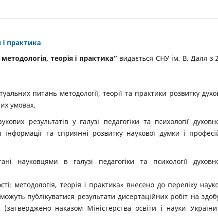
я і практика
методологія, теорія і практика”
видається СНУ ім. В. Даля з 
туальних питань методології, теорії та практики розвитку духо
них умовах.
ових результатів у галузі педагогіки та психології духовно
ї інформації та сприянні розвитку наукової думки і професі
ні науковцями в галузі педагогіки та психології духовно
ті: методологія, теорія і практика» внесено до переліку наук
 можуть публікуватися результати дисертаційних робіт на здоб
к (затверджено наказом Міністерства освіти і науки України