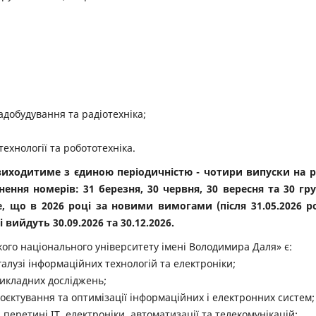
ладобудування та радіотехніка;
ехнології та робототехніка.
виходитиме з єдиною періодичністю - чотири випуски на рі
ння номерів: 31 березня, 30 червня, 30 вересня та 30 гр
е, що в 2026 році за новими вимогами (після 31.05.2026 р
вийдуть 30.09.2026 та 30.12.2026.
кого національного університету імені Володимира Даля» є:
галузі інформаційних технологій та електроніки;
рикладних досліджень;
оєктування та оптимізації інформаційних і електронних систем;
перетині ІТ, електроніки, автоматизації та телекомунікацій;