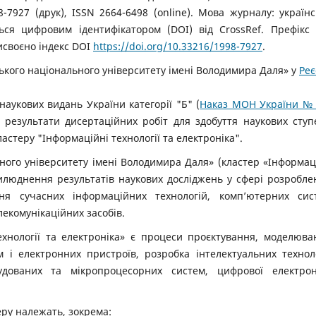
7927 (друк), ISSN 2664-6498 (online). Мова журналу: українс
ться цифровим ідентифікатором (DOI) від CrossRef. Префікс
рисвоєно індекс DOI
https://doi.org/10.33216/1998-7927
.
ського національного університету імені Володимира Даля» у
Реє
наукових видань України категорії "Б" (
Наказ МОН України №
я результати дисертаційних робіт для здобуття наукових ступ
астеру "Інформаційні технології та електроніка".
ного університету імені Володимира Даля» (кластер «Інформац
люднення результатів наукових досліджень у сфері розробле
я сучасних інформаційних технологій, комп’ютерних сис
екомунікаційних засобів.
ехнології та електроніка» є процеси проєктування, моделюва
м і електронних пристроїв, розробка інтелектуальних технол
удованих та мікропроцесорних систем, цифрової електрон
еру належать, зокрема: