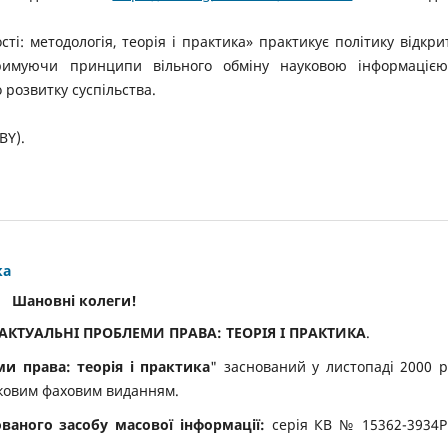
ті: методологія, теорія і практика» практикує політику відкри
дтримуючи принципи вільного обміну науковою інформаціє
 розвитку суспільства.
BY).
ка
Шановні колеги!
АКТУАЛЬНІ ПРОБЛЕМИ ПРАВА: ТЕОРІЯ І ПРАКТИКА
.
и права: теорія і практика
" заснований у листопаді 2000 р
ауковим фаховим виданням.
ваного засобу масової інформації:
серія КВ № 15362-3934Р