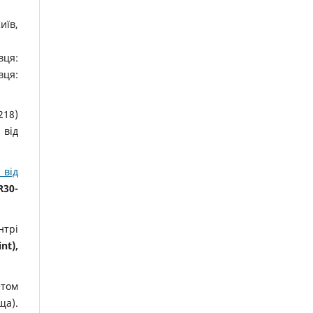
иїв,
вця:
ця:
218)
 від
 від
R30-
нтрі
nt),
етом
ща).