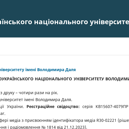
аїнського національного університ
університету імені Володимира Даля
НОУКРАЇНСЬКОГО НАЦІОНАЛЬНОГО УНІВЕРСИТЕТУ ВОЛОДИМ
з друку – чотири рази на рік.
університет імені Володимира Даля.
ції України.
Реєстраційне свідоцтво:
серія КВ15607-4079ПР
ar.
 сфері медіа з присвоєнням ідентифікатора медіа R30-02221 (ріш
ня і радіомовлення № 1814 від 21.12.2023).