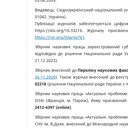
05.06.2009.
Видавець: Східноукраїнський національний уні
01042, Україна).
Публікації журналів забезпечуються цифро
https://doi.org/10.33216. Журналу присво
https://ror.org/03arvq761
.
Збірник наукових праць зареєстрований суб`
відповідно до рішення Національної ради У
21.12.
2023).
Збірник внесений до
Переліку наукових фах
26.11.2020
). Також журнал внесений до реєстр
02218
(рішення Національної ради України з 
Збірник наукових праць «Актуальні проблеми
ISSN (Франція, м. Париж), йому присвоєни
2412-4397 (online)
.
Збірник наукових праць «Актуальні проблеми
СНУ ім. В.Даля, внесений до Міжнародної на