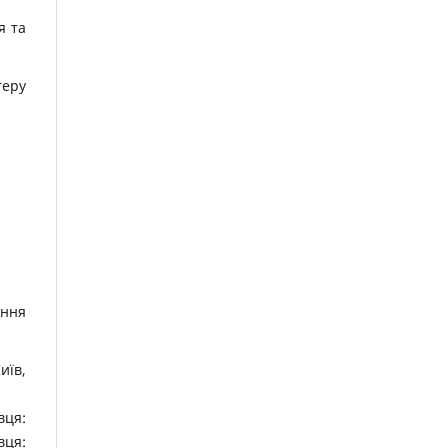
я та
теру
ення
иїв,
вця:
ця: