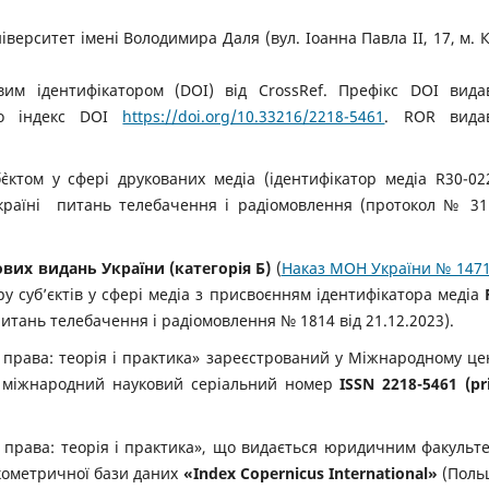
верситет імені Володимира Даля (вул. Іоанна Павла ІІ, 17, м. К
вим ідентифікатором (DOI) від CrossRef. Префікс DOI вида
єно індекс DOI
https://doi.org/10.33216/2218-5461
. ROR видав
єктом у сфері друкованих медіа (ідентифікатор медіа R30-02
країні питань телебачення і радіомовлення (протокол № 31
ових видань України
(категорія Б)
(
Наказ МОН України № 1471
у суб’єктів у сфері медіа з присвоєнням ідентифікатора медіа
питань телебачення і радіомовлення №
1814
від 21.12.2023).
 права: теорія і практика» зареєстрований у Міжнародному це
й міжнародний науковий серіальний номер
ISSN 2218-5461 (pri
 права: теорія і практика», що видається юридичним факульт
укометричної бази даних
«Index Copernicus International»
(Поль