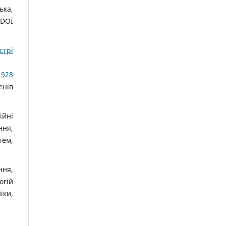
ька,
 DOI
стрі
 928
енів
ійні
ння,
тем,
ння,
огій
іки,