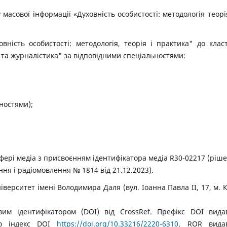
масової інформації «Духовність особистості: методологія теорі
вність особистості: методологія, теорія і практика" до клас
и та журналістика" за відповідними спеціальностями:
ностями);
 сфері медіа з присвоєнням ідентифікатора медіа R30-02217 (ріш
ня і радіомовлення № 1814 від 21.12.2023).
верситет імені Володимира Даля (вул. Іоанна Павла ІІ, 17, м. К
вим ідентифікатором (DOI) від CrossRef. Префікс DOI вида
єно індекс DOI
https://doi.org/10.33216/2220-6310
. ROR видав