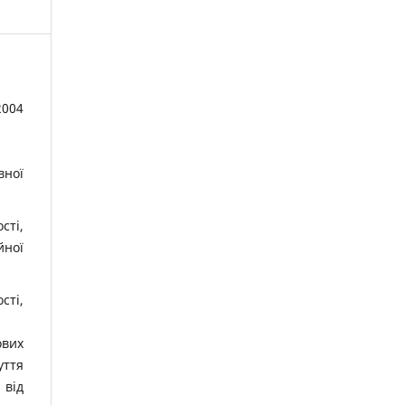
2004
вної
сті,
йної
сті,
ових
уття
 від