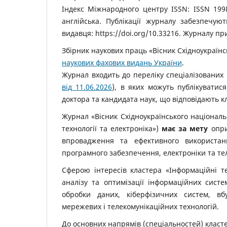
Індекс Міжнародного центру ISSN: ISSN 1998-
англійська. Публікації журналу забезпечую
видавця: https://doi.org/10.33216. Журналу п
Збірник наукових праць «Вісник Східноукраїн
наукових фахових видань України
.
Журнал входить до переліку спеціалізованих 
від 11.06.2026
), в яких можуть публікуватис
доктора та кандидата наук, що відповідають кл
Журнал «Вісник Східноукраїнського національ
технології та електроніка»)
має за мету
опри
впровадження та ефективного використанн
програмного забезпечення, електроніки та тел
Сферою інтересів кластера «Інформаційні т
аналізу та оптимізації інформаційних систе
обробки даних, кіберфізичних систем, вб
мережевих і телекомунікаційних технологій.
До основних напрямів (спеціальностей) класт