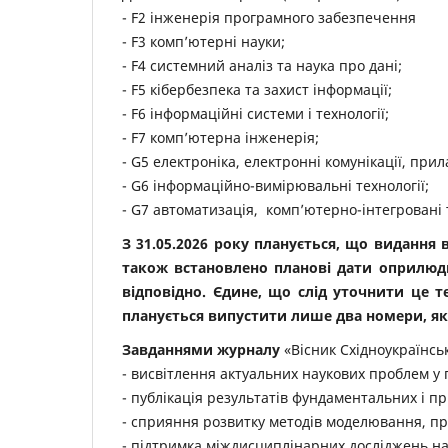
- F2 інженерія програмного забезпечення
- F3 комп’ютерні науки;
- F4 системний аналіз та наука про дані;
- F5 кібербезпека та захист інформації;
- F6 інформаційні системи і технології;
- F7 комп’ютерна інженерія;
- G5 електроніка, електронні комунікації, при
- G6 інформаційно-вимірювальні технології;
- G7 автоматизація, комп’ютерно-інтегровані т
З 31.05.2026 року планується, що видання 
також встановлено планові дати оприлюдне
відповідно. Єдине, що слід уточнити це т
планується випустити лише два номери, які 
Завданнями журналу
«Вісник Східноукраїнсь
- висвітлення актуальних наукових проблем у 
- публікація результатів фундаментальних і п
- сприяння розвитку методів моделювання, пр
- підтримка міждисциплінарних досліджень на 