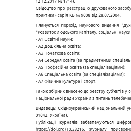
12.12.2017 № 1714).
Свідоцтво про реєстрацію друкованого засобу 
практика» серія КВ № 9008 від 28.07.2004.
Планується перехід наукового видання "Духо
"Розвиток людського капіталу, соціальні наук
- А1 Освітні науки;
- А2 Дошкільна освіта;
- АЗ Початкова освіта;
- А4 Середня освіта (за предметними спеціаль
- А5 Професійна освіта (за спеціалізаціями);
- А6 Спеціальна освіта (за спеціалізаціями);
- А7 Фізична культура і спорт.
Також збірник внесено до реєстру суб’єктів у
Національної ради України з питань телебачен
Видавець: Східноукраїнський національний уні
01042, Україна).
Публікації журналів забезпечуються цифро
https://doi.org/10.33216. Журналу присво