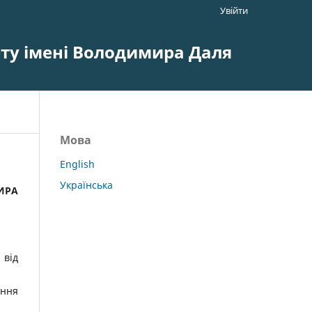
Увійти
ету імені Володимира Даля
Мова
English
Українська
ИРА
 від
ення