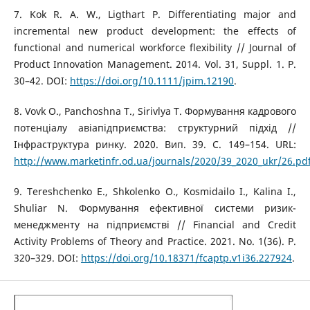
7. Kok R. A. W., Ligthart P. Differentiating major and
incremental new product development: the effects of
functional and numerical workforce flexibility // Journal of
Product Innovation Management. 2014. Vol. 31, Suppl. 1. P.
30–42. DOI:
https://doi.org/10.1111/jpim.12190
.
8. Vovk O., Panchoshna T., Sirivlya T. Формування кадрового
потенціалу авіапідприємства: структурний підхід //
Інфраструктура ринку. 2020. Вип. 39. С. 149–154. URL:
http://www.marketinfr.od.ua/journals/2020/39_2020_ukr/26.pd
9. Tereshchenko E., Shkolenko O., Kosmidailo I., Kalina I.,
Shulіar N. Формування ефективної системи ризик-
менеджменту на підприємстві // Financial and Credit
Activity Problems of Theory and Practice. 2021. No. 1(36). P.
320–329. DOI:
https://doi.org/10.18371/fcaptp.v1i36.227924
.