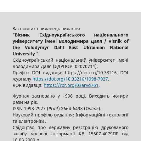
Засновник і видавець видання
“
Вісник Східноукраїнського національного
університету імені Володимира Даля / Visnik of
the Volodymyr Dahl East Ukrainian National
University
”:
Східноукраїнський національний університет імені
Володимира Даля (ЄДРПОУ: 02070714).
Префікс DOI видавця: https://doi.org/10.33216, DOI
журналу
https://doi.org/10.33216/1998-7927.
ROR видавця:
https://ror.org/03arvq761
.
Журнал засновано у 1996 році. Виходить чотири
рази на рік.
ISSN 1998-7927 (
Print
) 2664-6498 (
Online
).
Науковий профіль видання: Інформаційні технології
та електроніка.
Свідоцтво про державну реєстрацію друкованого
засобу масової інформації КВ 15607-4079ПР від
18.08.2009 р.