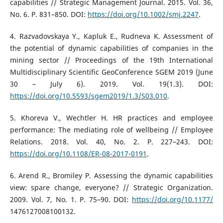
capabilities // Strategic Management Journal. 2015. Vol. 36,
No. 6. P. 831–850. DOI:
https://doi.org/10.1002/smj.2247
.
4. Razvadovskaya Y., Kapluk E., Rudneva K. Assessment of
the potential of dynamic capabilities of companies in the
mining sector // Proceedings of the 19th International
Multidisciplinary Scientific GeoConference SGEM 2019 (June
30 – July 6). 2019. Vol. 19(1.3). DOI:
https://doi.org/10.5593/sgem2019/1.3/S03.010
.
5. Khoreva V., Wechtler H. HR practices and employee
performance: The mediating role of wellbeing // Employee
Relations. 2018. Vol. 40, No. 2. P. 227–243. DOI:
https://doi.org/10.1108/ER-08-2017-0191
.
6. Arend R., Bromiley P. Assessing the dynamic capabilities
view: spare change, everyone? // Strategic Organization.
2009. Vol. 7, No. 1. P. 75–90. DOI:
https://doi.org/10.1177/
1476127008100132.