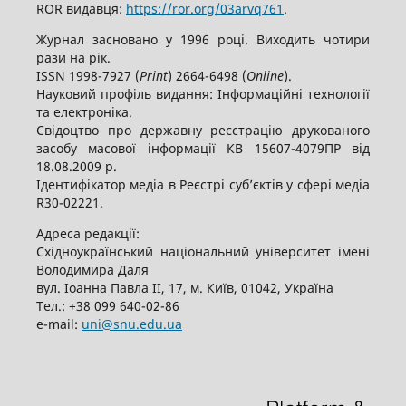
ROR видавця:
https://ror.org/03arvq761
.
Журнал засновано у 1996 році. Виходить чотири
рази на рік.
ISSN 1998-7927 (
Print
) 2664-6498 (
Online
).
Науковий профіль видання: Інформаційні технології
та електроніка.
Свідоцтво про державну реєстрацію друкованого
засобу масової інформації КВ 15607-4079ПР від
18.08.2009 р.
Ідентифікатор медіа в Реєстрі суб’єктів у сфері медіа
R30-02221.
Адреса редакції:
Східноукраїнський національний університет імені
Володимира Даля
вул. Іоанна Павла ІІ, 17, м. Київ, 01042, Україна
Тел.: +38 099 640-02-86
е-mail:
uni@snu.edu.ua