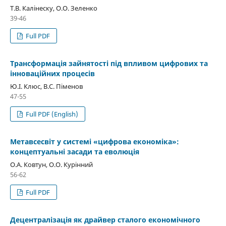
Т.В. Калінеску, О.О. Зеленко
39-46
Full PDF
Трансформація зайнятості під впливом цифрових та
інноваційних процесів
Ю.І. Клюс, В.С. Піменов
47-55
Full PDF (English)
Метавсесвіт у системі «цифрова економіка»:
концептуальні засади та еволюція
О.А. Ковтун, О.О. Курінний
56-62
Full PDF
Децентралізація як драйвер сталого економічного