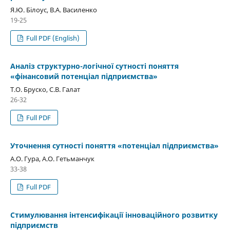
Я.Ю. Білоус, В.А. Василенко
19-25
Full PDF (English)
Aналіз структурно-логічної сутності поняття
«фінансовий потенціал підприємства»
Т.О. Бруско, С.В. Галат
26-32
Full PDF
Уточнення сутності поняття «потенціал підприємства»
А.О. Гура, А.О. Гетьманчук
33-38
Full PDF
Cтимулювання інтенсифікації інноваційного розвитку
підприємств