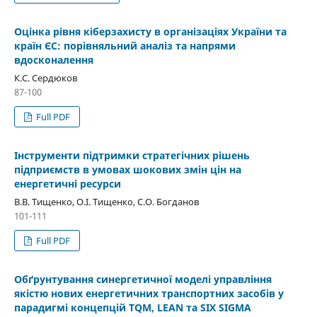
Оцінка рівня кіберзахисту в організаціях України та
країн ЄС: порівняльний аналіз та напрями
вдосконалення
К.С. Сердюков
87-100
Full PDF
Інструменти підтримки стратегічних рішень
підприємств в умовах шокових змін цін на
енергетичні ресурси
В.В. Тищенко, О.І. Тищенко, С.О. Богданов
101-111
Full PDF
Oбґрунтування синергетичної моделі управління
якістю нових енергетичних транспортних засобів у
парадигмі концепцій TQM, LEAN та SIX SIGMA