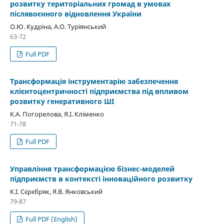
розвитку територіальних громад в умовах
післявоєнного відновлення України
О.Ю. Кудріна, А.О. Туріянський
63-72
Full PDF
Трансформація інструментарію забезпечення
клієнтоцентричності підприємства під впливом
розвитку генеративного ШІ
К.А. Погорелова, Я.І. Кліменко
71-78
Full PDF
Управління трансформацією бізнес-моделей
підприємств в контексті інноваційного розвитку
К.І. Сєрєбряк, Я.В. Янковський
79-87
Full PDF (English)