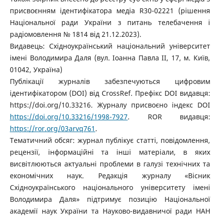
присвоєнням ідентифікатора медіа R30-02221 (рішення
Національної ради України з питань телебачення і
радіомовлення № 1814 від 21.12.2023).
Видавець: Східноукраїнський національний університет
імені Володимира Даля (вул. Іоанна Павла ІІ, 17, м. Київ,
01042, Україна)
Публікації журналів забезпечуються цифровим
ідентифікатором (DOI) від CrossRef. Префікс DOI видавця:
https://doi.org/10.33216. Журналу присвоєно індекс DOI
https://doi.org/10.33216/1998-7927
. ROR видавця:
https://ror.org/03arvq761
.
Тематичний обсяг: журнал публікує статті, повідомлення,
рецензії, інформаційні та інші матеріали, в яких
висвітлюються актуальні проблеми в галузі технічних та
економічних наук. Редакція журналу «Вісник
Східноукраїнського національного університету імені
Володимира Даля» підтримує позицію Національної
академії наук України та Науково-видавничої ради НАН