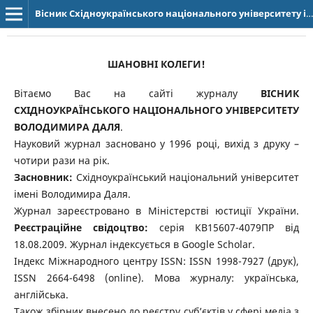
Вісник Східноукраїнського національного університету імені Володимира Даля
ШАНОВНІ КОЛЕГИ!
Вітаємо Вас на сайті журналу
ВІСНИК
СХІДНОУКРАЇНСЬКОГО НАЦІОНАЛЬНОГО УНІВЕРСИТЕТУ
ВОЛОДИМИРА ДАЛЯ
.
Науковий журнал засновано у 1996 році, вихід з друку –
чотири рази на рік.
Засновник:
Східноукраїнський національний університет
імені Володимира Даля.
Журнал зареєстровано в Міністерстві юстиції України.
Реєстраційне свідоцтво:
серія КВ15607-4079ПР від
18.08.2009. Журнал індексується в Google Scholar.
Індекс Міжнародного центру ISSN: ISSN 1998-7927 (друк),
ISSN 2664-6498 (online). Мова журналу: українська,
англійська.
Також збірник внесено до реєстру суб’єктів у сфері медіа з