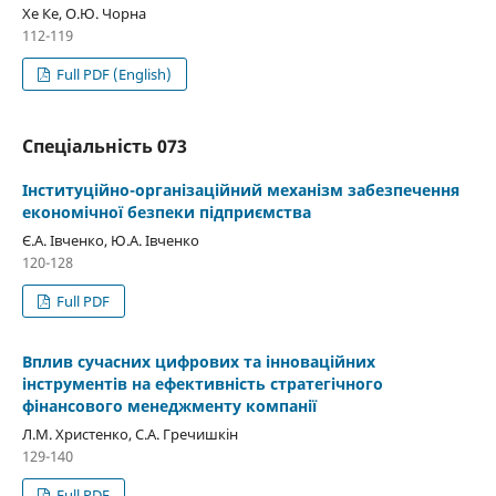
Хе Ке, О.Ю. Чорна
112-119
Full PDF (English)
Спеціальність 073
Iнституційно-організаційний механізм забезпечення
економічної безпеки підприємства
Є.А. Івченко, Ю.А. Івченко
120-128
Full PDF
Вплив сучасних цифрових та інноваційних
інструментів на ефективність стратегічного
фінансового менеджменту компанії
Л.М. Христенко, С.А. Гречишкін
129-140
Full PDF