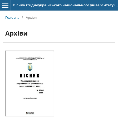
Вісник Східноукраїнського національного університету імені Володимира Даля
Головна
/
Архіви
Архіви