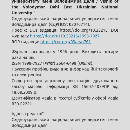
університету імені Володимира Даля / Visnik of
the Volodymyr Dahl East Ukrainian National
University
”:
Східноукраїнський національний університет імені
Володимира Даля (ЄДРПОУ: 02070714).
Префікс DOI видавця: https://doi.org/10.33216, DOI
журналу
https://doi.org/10.33216/1998-7927.
ROR видавця:
https://ror.org/03arvq761
.
Журнал засновано у 1996 році. Виходить чотири
рази на рік.
ISSN 1998-7927 (
Print
) 2664-6498 (
Online
).
Науковий профіль видання: Інформаційні технології
та електроніка.
Свідоцтво про державну реєстрацію друкованого
засобу масової інформації КВ 15607-4079ПР від
18.08.2009 р.
Ідентифікатор медіа в Реєстрі суб’єктів у сфері медіа
R30-02221.
Адреса редакції:
Східноукраїнський національний університет імені
Володимира Даля