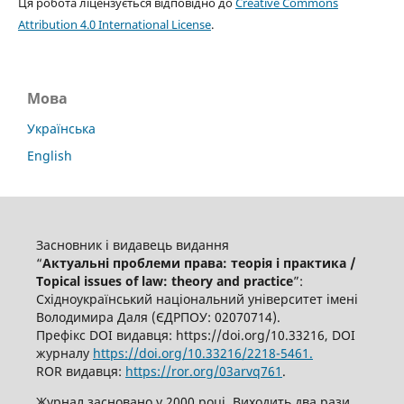
Ця робота ліцензується відповідно до
Creative Commons
Attribution 4.0 International License
.
Мова
Українська
English
Засновник і видавець видання
“
Актуальні проблеми права: теорія і практика /
Topical issues of law: theory and practice
”:
Східноукраїнський національний університет імені
Володимира Даля (ЄДРПОУ: 02070714).
Префікс DOI видавця: https://doi.org/10.33216, DOI
журналу
https://doi.org/10.33216/2218-5461.
ROR видавця:
https://ror.org/03arvq761
.
Журнал засновано у 2000 році. Виходить два рази