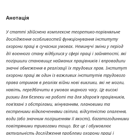
Анотація
У статті здійснено комплексне теоретико-порівняльне
дослідження особливостей функціонування інституту
охорони праці в сучасних умовах. Неминучі зміни у період
дії воєнного стану відбулися у сфері праці і зайнятості, які
погіршили становище найманих працівників і впровадили
значні обмеження в реалізації їх трудових прав. Інститут
охорони праці як один із важливих інститутів трудового
права отримав в реаліях війни нові виклики, які не могли,
навіть, передбачити в умовах мирного часу. Це високі
ризики для безпеки на роботі та для здоров’я працівників,
пов’язані з обстрілами, мінуванням, плановими та
екстреними відключеннями світла, відсутністю опалення,
води (або значним погіршенням її якості), багатогодинними
повітряними тривогами тощо. Все це і обумовлює
актуальність дослідження проблеми охорони праці і