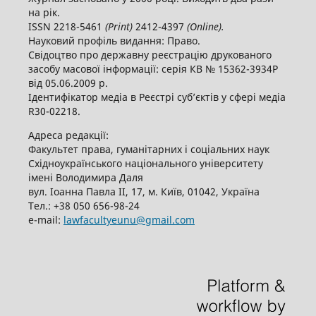
на рік.
ISSN 2218-5461
(
P
rint)
2412-4397
(
O
nline).
Науковий профіль видання: Право.
Свідоцтво про державну реєстрацію друкованого
засобу масової інформації: серія КВ № 15362-3934Р
від 05.06.2009 р.
Ідентифікатор медіа в Реєстрі суб’єктів у сфері медіа
R30-02218.
Адреса редакції:
Факультет права, гуманітарних і соціальних наук
Східноукраїнського національного університету
імені Володимира Даля
вул. Іоанна Павла ІІ, 17, м. Київ, 01042, Україна
Тел.: +38 050 656-98-24
е-mail:
lawfacultyeunu@gmail.com