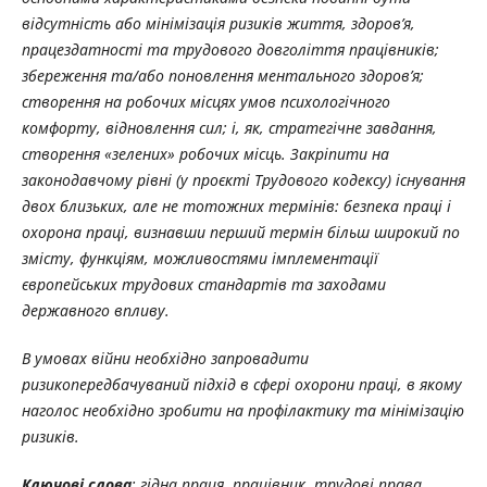
відсутність або мінімізація ризиків життя, здоров’я,
працездатності та трудового довголіття працівників;
збереження та/або поновлення ментального здоров’я;
створення на робочих місцях умов психологічного
комфорту, відновлення сил; і, як, стратегічне завдання,
створення «зелених» робочих місць. Закріпити на
законодавчому рівні (у проєкті Трудового кодексу) існування
двох близьких, але не тотожних термінів: безпека праці і
охорона праці, визнавши перший термін більш широкий по
змісту, функціям, можливостями імплементації
європейських трудових стандартів та заходами
державного впливу.
В умовах війни необхідно запровадити
ризикопередбачуваний підхід в сфері охорони праці, в якому
наголос необхідно зробити на профілактику та мінімізацію
ризиків.
Ключові слова
: гідна праця, працівник, трудові права