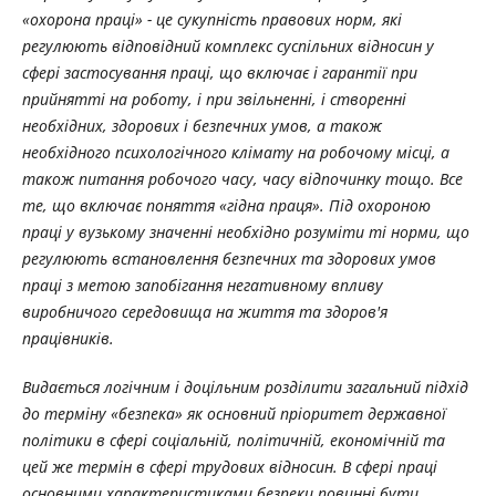
«охорона праці» - це сукупність правових норм, які
регулюють відповідний комплекс суспільних відносин у
сфері застосування праці, що включає і гарантії при
прийнятті на роботу, і при звільненні, і створенні
необхідних, здорових і безпечних умов, а також
необхідного психологічного клімату на робочому місці, а
також питання робочого часу, часу відпочинку тощо. Все
те, що включає поняття «гідна праця». Під охороною
праці у вузькому значенні необхідно розуміти ті норми, що
регулюють встановлення безпечних та здорових умов
праці з метою запобігання негативному впливу
виробничого середовища на життя та здоров'я
працівників.
Видається логічним і доцільним розділити загальний підхід
до терміну «безпека» як основний пріоритет державної
політики в сфері соціальній, політичній, економічній та
цей же термін в сфері трудових відносин. В сфері праці
основними характеристиками безпеки повинні бути