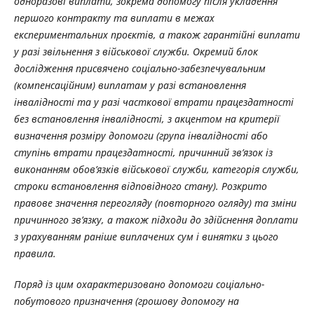
одноразові виплати, зокрема допомогу після укладення
першого контракту та виплати в межах
експериментальних проєктів, а також гарантійні виплати
у разі звільнення з військової служби. Окремий блок
дослідження присвячено соціально-забезпечувальним
(компенсаційним) виплатам у разі встановлення
інвалідності та у разі часткової втрати працездатності
без встановлення інвалідності, з акцентом на критерії
визначення розміру допомоги (група інвалідності або
ступінь втрати працездатності, причинний зв’язок із
виконанням обов’язків військової служби, категорія служби,
строки встановлення відповідного стану). Розкрито
правове значення переогляду (повторного огляду) та зміни
причинного зв’язку, а також підходи до здійснення доплати
з урахуванням раніше виплачених сум і винятки з цього
правила.
Поряд із цим охарактеризовано допомоги соціально-
побутового призначення (грошову допомогу на