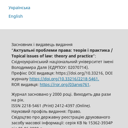
Українська
English
Засновник і видавець видання
“
Актуальні проблеми права: теорія і практика /
Topical issues of law: theory and practice
”:
Східноукраїнський національний університет імені
Володимира Даля (ЄДРПОУ: 02070714).
Префікс DOI видавця: https://doi.org/10.33216, DOI
журналу
https://doi.org/10.33216/2218-5461.
ROR видавця:
https://ror.org/03arvq761
.
Журнал засновано у 2000 році. Виходить два рази
на рік.
ISSN 2218-5461
(
P
rint)
2412-4397
(
O
nline).
Науковий профіль видання: Право.
Свідоцтво про державну реєстрацію друкованого
засобу масової інформації: серія КВ № 15362-3934Р