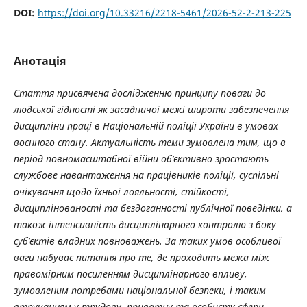
DOI:
https://doi.org/10.33216/2218-5461/2026-52-2-213-225
Анотація
Стаття присвячена дослідженню принципу поваги до
людської гідності як засадничої межі широти забезпечення
дисципліни праці в Національній поліції України в умовах
воєнного стану. Актуальність теми зумовлена тим, що в
період повномасштабної війни об’єктивно зростають
службове навантаження на працівників поліції, суспільні
очікування щодо їхньої лояльності, стійкості,
дисциплінованості та бездоганності публічної поведінки, а
також інтенсивність дисциплінарного контролю з боку
суб’єктів владних повноважень. За таких умов особливої
ваги набуває питання про те, де проходить межа між
правомірним посиленням дисциплінарного впливу,
зумовленим потребами національної безпеки, і таким
втручанням у трудову, приватну та особисту сфери