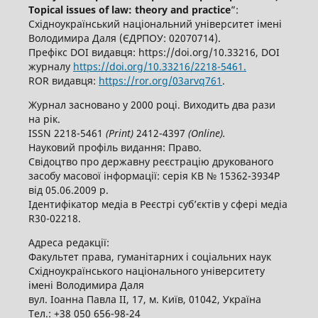
Topical issues of law: theory and practice
”:
Східноукраїнський національний університет імені
Володимира Даля (ЄДРПОУ: 02070714).
Префікс DOI видавця: https://doi.org/10.33216, DOI
журналу
https://doi.org/10.33216/2218-5461.
ROR видавця:
https://ror.org/03arvq761
.
Журнал засновано у 2000 році. Виходить два рази
на рік.
ISSN 2218-5461
(
P
rint)
2412-4397
(
O
nline).
Науковий профіль видання: Право.
Свідоцтво про державну реєстрацію друкованого
засобу масової інформації: серія КВ № 15362-3934Р
від 05.06.2009 р.
Ідентифікатор медіа в Реєстрі суб’єктів у сфері медіа
R30-02218.
Адреса редакції:
Факультет права, гуманітарних і соціальних наук
Східноукраїнського національного університету
імені Володимира Даля
вул. Іоанна Павла ІІ, 17, м. Київ, 01042, Україна
Тел.: +38 050 656-98-24