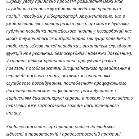
Окрему увагу приділено проблемі розмивання межі між
службовою та позаслужбовою поведінкою працівника
поліції, передусім у кіберпросторі. Аргументовано, що в
умовах війни зростають ризики того, що майже будь-яка
публічна поведінка поліцейського навіть у позаробочий час
може тлумачитись як дисциплінарно значуща поведінка (і
тоді, коли зв’язок такої поведінки з виконанням службових
функцій не є реальним, безпосереднім і належно доведеним).
У статті також проаналізовано процедурні ризики,
пов’язані з особливостями дисциплінарного провадження в
період дії воєнного стану, зокрема зі спрощенням
службового розслідування, послабленням процесуального
дистанціювання між ініціюванням, розслідуванням і
вирішенням дисциплінарної справи, а також із можливістю
перегляду вже застосованих заходів дисциплінарного
впливу.
Зроблено висновок, що принцип поваги до людської
гідності в правотворчій і правозастосовній практиці