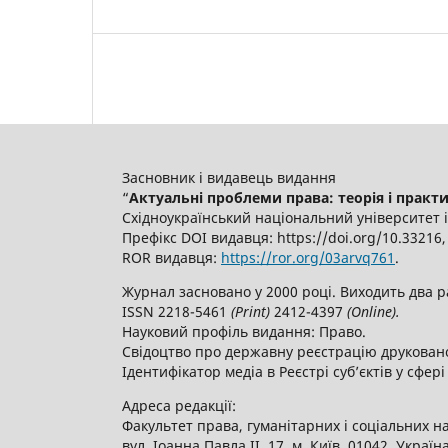
Засновник і видавець видання
“
Актуальні проблеми права: теорія і практика 
Східноукраїнський національний університет 
Префікс DOI видавця: https://doi.org/10.3321
ROR видавця:
https://ror.org/03arvq761
.
Журнал засновано у 2000 році. Виходить два р
ISSN 2218-5461
(
P
rint)
2412-4397
(
O
nline).
Науковий профіль видання: Право.
Свідоцтво про державну реєстрацію друкованог
Ідентифікатор медіа в Реєстрі суб’єктів у сфері
Адреса редакції:
Факультет права, гуманітарних і соціальних н
вул. Іоанна Павла ІІ, 17, м. Київ, 01042, Україн