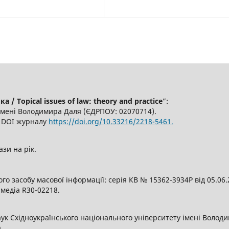
/ Topical issues of law: theory and practice
”:
імені Володимира Даля (ЄДРПОУ: 02070714).
6, DOI журналу
https://doi.org/10.33216/2218-5461.
ази на рік.
о засобу масової інформації: серія КВ № 15362-3934Р від 05.06
 медіа R30-02218.
аук Східноукраїнського національного університету імені Волод
а