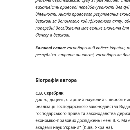
рішення Європейського Суду з прав людини став
важливість правової передбачуваності для суб’
діяльності.
Аналіз правового регулювання еконо
державі за допомогою кодифікованого акту, аб
попередні дослідження має велике значення дл
бізнесу в державі.
Ключові слова
:
господарський кодекс України, т
республіки, втрата чинності, господарська дія
Біографія автора
С.В. Сєрєбряк
д.ю.н., доцент, старший науковий співробітни
реалізації господарського законодавства Відд
господарського права та законодавства Держа
економіко-правових досліджень імені В.К. Ма
академії наук України” (Київ, Україна).