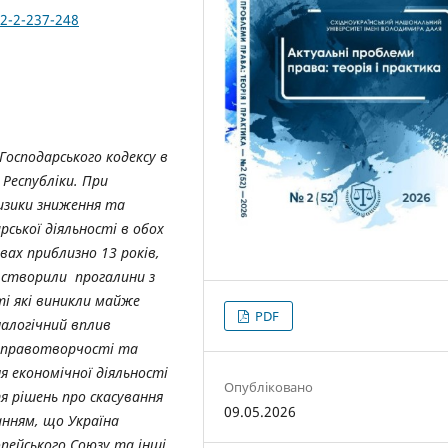
52-2-237-248
 Господарського кодексу в
 Республіки. При
изики зниження та
ської діяльності в обох
авах приблизно 13 років,
 створили прогалини з
ті які виникли майже
PDF
налогічний вплив
к правотворчості та
я економічної діяльності
Опубліковано
 рішень про скасування
09.05.2026
анням, що Україна
ейського Союзу та інші