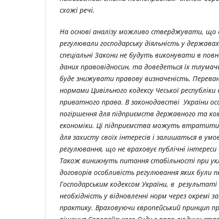
схожі речі.
На основі аналізу можливо стверджувати, що с
регулювали господарську діяльність у державах
спеціальні Закони не будуть виконувати в повн
даних правовідносин, та доведеться їх тлумач
буде знижувати правову визначеність. Перев
нормами Цивільного кодексу Чеської республіки
приватного права. В законодавстві України ос
погіршення для підприємств державного та ко
економіки. Ці підприємства можуть втратити
для захисту своїх інтересів і залишаться в у
регулювання, що не враховує публічні інтереси
Також виникнуть питання стабільності при укл
договорів особливість регулювання яких були 
Господарським кодексом України, в результаті
необхідність у відновленні норм через окремі з
практику. Враховуючи європейський принцип п