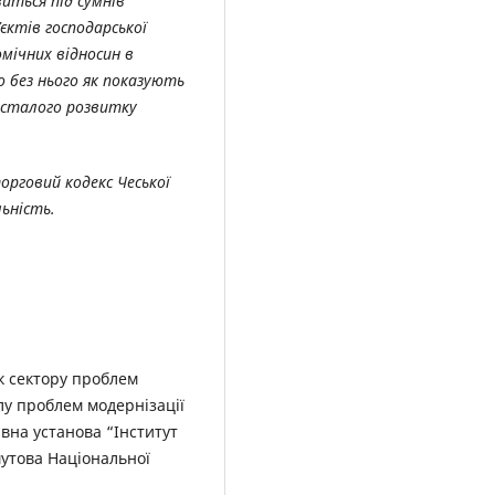
иться під сумнів
єктів господарської
мічних відносин в
о без нього як показують
я сталого розвитку
орговий кодекс Чеської
льність.
к сектору проблем
ілу проблем модернізації
вна установа “Інститут
мутова Національної