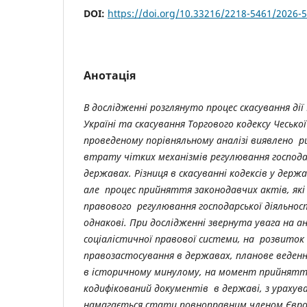
DOI:
https://doi.org/10.33216/2218-5461/2026-
Анотація
В дослідженні розглянуто процес скасування дії
Україні та скасування Торгового кодексу Чеської
проведеному порівняльному аналізі виявлено р
втрату чітких механізмів регулювання господар
державах. Різниця в скасуванні кодексів у держ
але процес прийняття законодавчих актів, які
правового регулювання господарської діяльнос
однакові. При дослідженні звернута увага на а
соціалістичної правової системи, на розвито
правозастосування в державах, планове веденн
в історичному минулому, на момент прийняття
кодифікований документів в державі, з урахув
намагається стати повноправним членом Європ