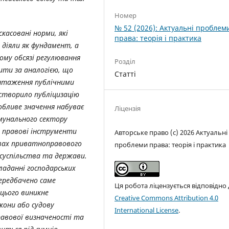
Номер
№ 52 (2026): Актуальні проблем
касовані норми, які
права: теорія і практика
 діяли як фундамент, а
ому обсязі регулювання
Розділ
ити за аналогією, що
Статті
антаження публічними
 створило публіцизацію
обливе значення набуває
Ліцензія
мунального сектору
 правові інструменти
Авторське право (c) 2026 Актуальні
мовах приватноправового
проблеми права: теорія і практика
 суспільства та держави.
аданні господарських
передбачено саме
Ця робота ліцензується відповідно
 цього виникне
Creative Commons Attribution 4.0
акони або судову
International License
.
равової визначеності та