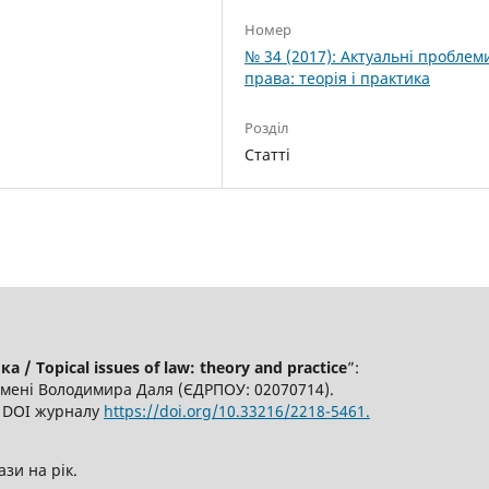
Номер
№ 34 (2017): Актуальні проблем
права: теорія і практика
Розділ
Статті
/ Topical issues of law: theory and practice
”:
імені Володимира Даля (ЄДРПОУ: 02070714).
6, DOI журналу
https://doi.org/10.33216/2218-5461.
ази на рік.