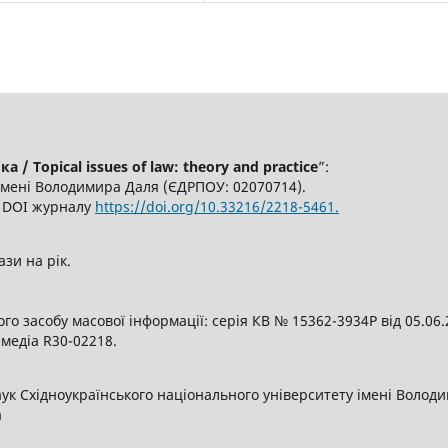
/ Topical issues of law: theory and practice
”:
імені Володимира Даля (ЄДРПОУ: 02070714).
6, DOI журналу
https://doi.org/10.33216/2218-5461.
ази на рік.
о засобу масової інформації: серія КВ № 15362-3934Р від 05.06
 медіа R30-02218.
аук Східноукраїнського національного університету імені Волод
а