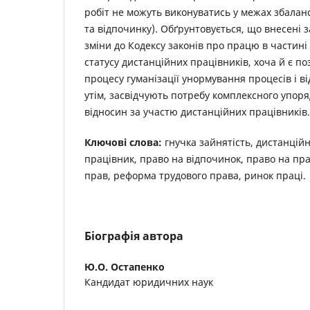
робіт не можуть виконуватись у межах збалан
та відпочинку). Обґрунтовується, що внесені 
зміни до Кодексу законів про працю в частин
статусу дистанційних працівників, хоча й є 
процесу гуманізації унормування процесів і ві
утім, засвідчують потребу комплексного упор
відносин за участю дистанційних працівників.
Ключові слова:
гнучка зайнятість, дистанцій
працівник, право на відпочинок, право на пра
прав, реформа трудового права, ринок праці.
Біографія автора
Ю.О. Остапенко
Кандидат юридичних наук