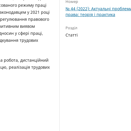
Номер
сованого режиму праці
№ 44 (2022): Актуальні проблем
законодавцем у 2021 році
права: теорія і практика
і регулювання правового
позитивним виявом
Розділ
дносин у сфері праці,
Статті
ядкування трудових
на робота, дистанційний
цю, реалізація трудових