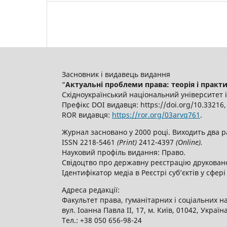
Засновник і видавець видання
“
Актуальні проблеми права: теорія і практика 
Східноукраїнський національний університет 
Префікс DOI видавця: https://doi.org/10.3321
ROR видавця:
https://ror.org/03arvq761
.
Журнал засновано у 2000 році. Виходить два р
ISSN 2218-5461
(
P
rint)
2412-4397
(
O
nline).
Науковий профіль видання: Право.
Свідоцтво про державну реєстрацію друкованог
Ідентифікатор медіа в Реєстрі суб’єктів у сфері
Адреса редакції:
Факультет права, гуманітарних і соціальних н
вул. Іоанна Павла ІІ, 17, м. Київ, 01042, Україн
Тел.: +38 050 656-98-24