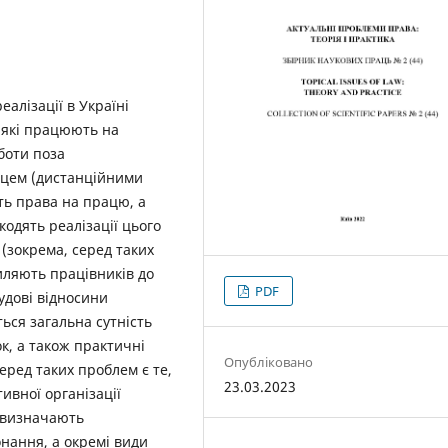
алізації в Україні
 які працюють на
боти поза
цем (дистанційними
ть права на працю, а
одять реалізації цього
(зокрема, серед таких
иляють працівників до
PDF
удові відносини
ься загальна сутність
к, а також практичні
Опубліковано
еред таких проблем є те,
23.03.2023
вної організації
о визначають
онання, а окремі види