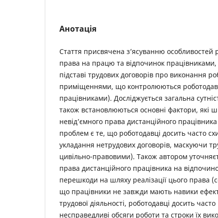
Анотація
Стаття присвячена з’ясуванню особливостей ре
права на працю та відпочинок працівниками,
підставі трудових договорів про виконання ро
приміщеннями, що контролюються роботодав
працівниками). Досліджується загальна сутніс
також встановлюються основні фактори, які шк
невід’ємного права дистанційного працівника 
проблем є те, що роботодавці досить часто сх
укладання нетрудових договорів, маскуючи тр
цивільно-правовими). Також автором уточняєт
права дистанційного працівника на відпочино
перешкоди на шляху реалізації цього права (с
що працівники не завжди мають навики ефекти
трудової діяльності, роботодавці досить част
несправедливі обсяги роботи та строки їх вик