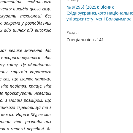
отенціал глобального
№ 9(295) (2025): Вісник
чення викидів цього газу.
Східноукраїнського національн
джувати технології без
університету імені Володимира
, зокрема у розподільчих
х або шинах під високою
Розділ
Спеціальність 141
ає велике значення для
 використовуються для
ому світу. Це обладнання
ення струмів короткого
 газ, що ізолює напругу,
 ніж повітря, краще, ніж
ляє проектувати невеликі
рої з малим розміром, що
лишнього середовища та з
вежах. Наразі SF
не має
6
тиви для розподільчих
я в мережі передачі, де