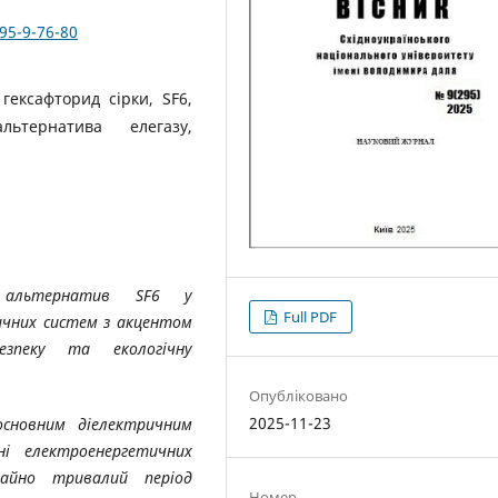
95-9-76-80
гексафторид сірки, SF6,
льтернатива елегазу,
х альтернатив SF6 у
Full PDF
ичних систем з акцентом
езпеку та екологічну
Опубліковано
2025-11-23
сновним діелектричним
і електроенергетичних
чайно тривалий період
Номер