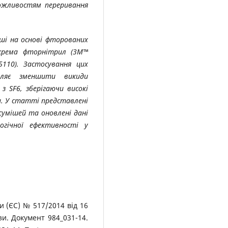
можливостям переривання
іші на основі фторованих
окрема фторнітрил (3M™
110). Застосування цих
оляє зменшити викиди
з SF6, зберігаючи високі
. У статті представлені
умішей та оновлені дані
огічної ефективності у
и (ЄС) № 517/2014 від 16
зи. Документ 984_031-14.