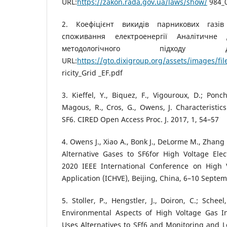
URL:
https://zakon.rada.gov.ua/laws/show/
984_0
2. Коефіцієнт викидів парникових газі
споживання електроенергії Аналітичне
методологічного підходу 
URL:
https://gto.dixigroup.org/assets/images/fi
ricity_Grid _EF.pdf
3. Kieffel, Y., Biquez, F., Vigouroux, D.; Ponch
Magous, R., Cros, G., Owens, J. Characteristic
SF6. CIRED Open Access Proc. J. 2017, 1, 54–57
4. Owens J., Xiao A., Bonk J., DeLorme M., Zhan
Alternative Gases to SF6for High Voltage Elec
2020 IEEE International Conference on High 
Application (ICHVE), Beijing, China, 6–10 Septem
5. Stoller, P., Hengstler, J., Doiron, C.; Scheel
Environmental Aspects of High Voltage Gas I
Uses Alternatives to SFf6 and Monitoring and 