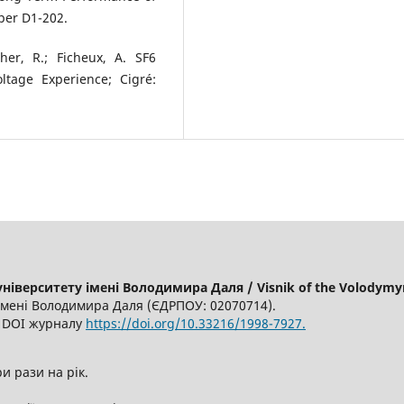
aper D1-202.
cher, R.; Ficheux, A. SF6
tage Experience; Cigré:
іверситету імені Володимира Даля / Visnik of the Volodymyr 
імені Володимира Даля (ЄДРПОУ: 02070714).
6, DOI журналу
https://doi.org/10.33216/1998-7927.
и рази на рік.