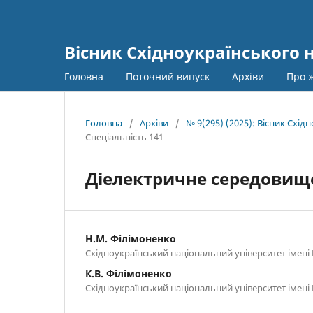
Вісник Східноукраїнського 
Головна
Поточний випуск
Архіви
Про 
Головна
/
Архіви
/
№ 9(295) (2025): Вісник Схі
Спеціальність 141
Діелектричне середовищ
Н.М. Філімоненко
Східноукраїнський національний університет імені
К.В. Філімоненко
Східноукраїнський національний університет імені