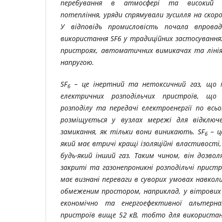
перебування в атмосфері та високий п
потепління, уряди спрямували зусилля на скоро
У відповідь промисловість почала впрова
використання SF6 у традиційних застосуваннях
пристроях, автоматичних вимикачах та лінія
напругою.
SF
– це інертний та нетоксичний газ, що м
6
електричних розподільчих пристроїв, що
розподілу та передачі електроенергії по всь
розміщується у вузлах мережі для відключ
замикання, як тільки вони виникають. SF
– це
6
який має втричі кращі ізоляційні властивості,
будь-який інший газ. Таким чином, він дозво
закриті та газонепроникні розподільчі прист
має визнані переваги в суворих умовах навко
обмеженим простором, наприклад, у вітрових 
економічно та енергоефективної альтерна
пристроїв вище 52 кВ, тобто для використанн