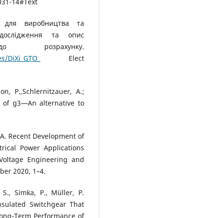
31-14#Text
в для виробництва та
 дослідження та опис
до розрахунку.
les/DiXi_GTO_
Elect
on, P.,Schlernitzauer, A.;
s of g3—An alternative to
g A. Recent Development of
trical Power Applications
Voltage Engineering and
ber 2020, 1–4.
, S., Simka, P., Müller, P.
nsulated Switchgear That
Long-Term Performance of