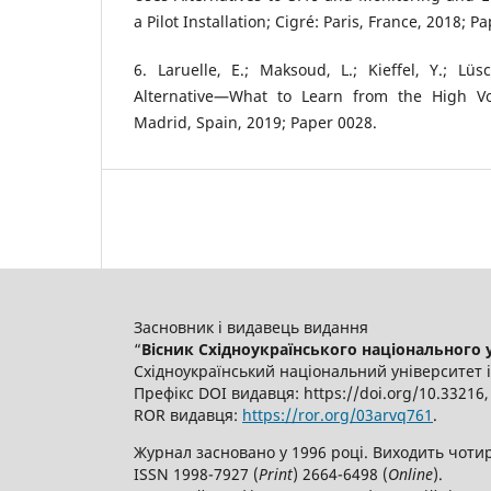
a Pilot Installation; Cigré: Paris, France, 2018; P
6. Laruelle, E.; Maksoud, L.; Kieffel, Y.; Lüs
Alternative—What to Learn from the High Vol
Madrid, Spain, 2019; Paper 0028.
Засновник і видавець видання
“
Вісник Східноукраїнського національного ун
Східноукраїнський національний університет 
Префікс DOI видавця: https://doi.org/10.3321
ROR видавця:
https://ror.org/03arvq761
.
Журнал засновано у 1996 році. Виходить чотир
ISSN 1998-7927 (
Print
) 2664-6498 (
Online
).