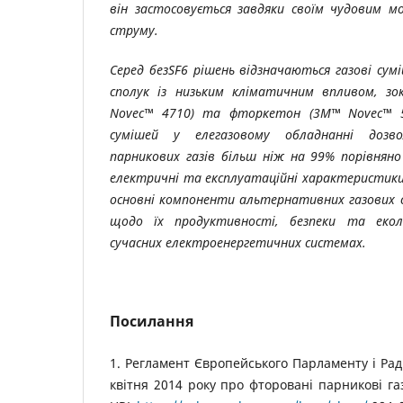
він застосовується завдяки своїм чудовим 
струму.
Серед безSF6 рішень відзначаються газові сум
сполук із низьким кліматичним впливом, з
Novec™ 4710) та фторкетон (3M™ Novec™ 5
сумішей у елегазовому обладнанні дозв
парникових газів більш ніж на 99% порівняно 
електричні та експлуатаційні характеристики
основні компоненти альтернативних газових с
щодо їх продуктивності, безпеки та екол
сучасних електроенергетичних системах.
Посилання
1. Регламент Європейського Парламенту і Рад
квітня 2014 року про фторовані парникові га