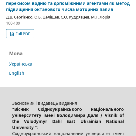
перекисом водню та допоміжними агентами як метод
підвищення октанового числа моторних палив
Д.В. Сергієнко, О.Б. Целіщев, С.О. Кудрявцев, М.Г. Лорія
100-109
Full PDF
Мова
Українська
English
Засновник і видавець видання
“
Вісник Східноукраїнського національного
університету імені Володимира Даля / Visnik of
the Volodymyr Dahl East Ukrainian National
University
”:
Східноукраїнський національний університет імені