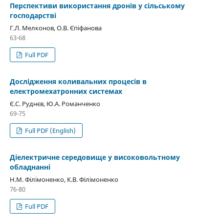
Перспективи використання дронів у сільському
господарстві
Г.Л. Мелконов, О.В. Єпіфанова
63-68
Full PDF
Дослідження коливальних процесів в
електромехатронних системах
Є.С. Руднєв, Ю.А. Романченко
69-75
Full PDF (English)
Діелектричне середовище у високовольтному
обладнанні
Н.М. Філімоненко, К.В. Філімоненко
76-80
Full PDF