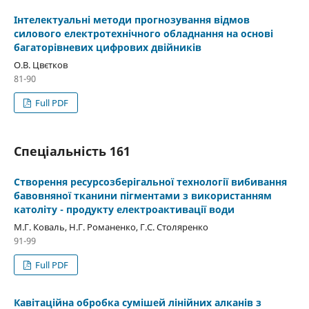
Інтелектуальні методи прогнозування відмов
силового електротехнічного обладнання на основі
багаторівневих цифрових двійників
О.В. Цвєтков
81-90
Full PDF
Спеціальність 161
Створення ресурсозберігальної технології вибивання
бавовняної тканини пігментами з використанням
католіту - продукту електроактивації води
М.Г. Коваль, Н.Г. Романенко, Г.С. Столяренко
91-99
Full PDF
Кавітаційна обробка сумішей лінійних алканів з