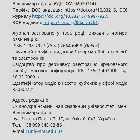
Володимира Даля (ЄДРПОУ: 02070714).
Префікс DOI видавця: https://doi.org/10.33216, DOI
журналу
https://doi.org/10.33216/1998-7927.
ROR видавця:
https://ror.org/03arvq761
.
Журнал засновано у 1996 році. Виходить чотири
рази на рік.
ISSN 1998-7927 (
Print
) 2664-6498 (
Online
).
Науковий профіль видання: Інформаційні технології
та електроніка.
Свідоцтво про державну реєстрацію друкованого
засобу масової інформації КВ 15607-4079ПР від
18.08.2009 р.
Ідентифікатор медіа в Реєстрі суб’єктів у сфері медіа
R30-02221.
Адреса редакції:
Східноукраїнський національний університет імені
Володимира Даля
вул. Іоанна Павла ІІ, 17, м. Київ, 01042, Україна
Тел.: +38 099 640-02-86
е-mail:
uni@snu.edu.ua