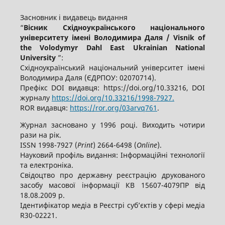
Засновник і видавець видання
“
Вісник Східноукраїнського національного
університету імені Володимира Даля / Visnik of
the Volodymyr Dahl East Ukrainian National
University
”:
Східноукраїнський національний університет імені
Володимира Даля (ЄДРПОУ: 02070714).
Префікс DOI видавця: https://doi.org/10.33216, DOI
журналу
https://doi.org/10.33216/1998-7927.
ROR видавця:
https://ror.org/03arvq761
.
Журнал засновано у 1996 році. Виходить чотири
рази на рік.
ISSN 1998-7927 (
Print
) 2664-6498 (
Online
).
Науковий профіль видання: Інформаційні технології
та електроніка.
Свідоцтво про державну реєстрацію друкованого
засобу масової інформації КВ 15607-4079ПР від
18.08.2009 р.
Ідентифікатор медіа в Реєстрі суб’єктів у сфері медіа
R30-02221.