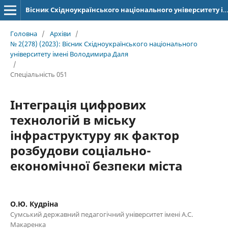
Вісник Східноукраїнського національного університету імені Володимира Даля
Головна
/
Архіви
/
№ 2(278) (2023): Вісник Східноукраїнського національного
університету імені Володимира Даля
/
Спеціальність 051
Iнтеграція цифрових
технологій в міську
інфраструктуру як фактор
розбудови соціально-
економічної безпеки міста
О.Ю. Кудріна
Сумський державний педагогічний університет імені А.С.
Макаренка