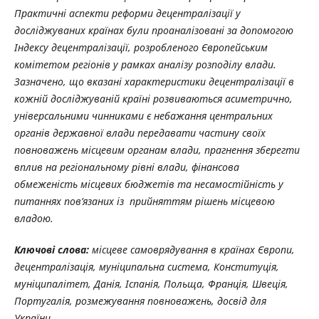
Практичні аспекти реформи децентралізації у
досліджуваних країнах були проаналізовані за допомогою
Індексу децентралізації, розробленого Європейським
комітетом регіонів у рамках аналізу розподілу влади.
Зазначено, що вказані характеристики децентралізації в
кожній досліджуваній країні розвиваються асиметрично,
універсальними чинниками є небажання центральних
органів державної влади передавати частину своїх
повноважень місцевим органам влади, прагнення зберегти
вплив на регіональному рівні влади, фінансова
обмеженість місцевих бюджетів та несамостійність у
питаннях пов’язаних із прийняттям рішень місцевою
владою.
Ключові слова:
місцеве самоврядування в країнах Європи,
децентралізація, муніципальна система, Конституція,
муніципалітет, Данія, Іспанія, Польща, Франція, Швеція,
Португалія, розмежування повноважень, досвід для
України.