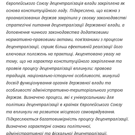
Європейського Союзу децентралізація влади закріплена як
основа конституційного ладу. Підкреслено, що кожна з
проаналізованих держав закріпила у своєму законодавстві
стратегічні питання децентралізації державної влади, а
доповнення чинного законодавства додатковими
нормативно-правовими актами, пов’язаними з процесом
децентралізації, сприяє більш ефективній реалізації його
ключових положень на практиці. Акцентовано увагу на
тому, що на характер конституційного закріплення та
проявів процесу децентралізації вплинули: правова
традиція, національно-історичні особливості, минулий
досвід функціонування органів державної влади та
особливості адміністративно-територіального устрою
держав. Визначено процеси, які є універсальними для
політики децентралізації в країнах Європейського Союзу
та вплинули на розвиток місцевого самоврядування.
Підкреслюється багатовимірність процесу децентралізації.
Визначено характерні ознаки політичної,
адміністративної та фіскальної децентралізації.