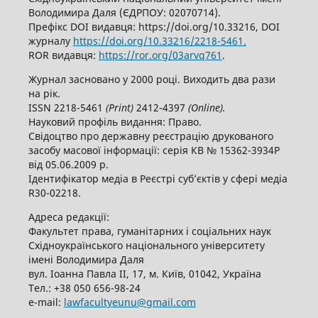
Володимира Даля (ЄДРПОУ: 02070714).
Префікс DOI видавця: https://doi.org/10.33216, DOI
журналу
https://doi.org/10.33216/2218-5461.
ROR видавця:
https://ror.org/03arvq761
.
Журнал засновано у 2000 році. Виходить два рази
на рік.
ISSN 2218-5461
(
P
rint)
2412-4397
(
O
nline).
Науковий профіль видання: Право.
Свідоцтво про державну реєстрацію друкованого
засобу масової інформації: серія КВ № 15362-3934Р
від 05.06.2009 р.
Ідентифікатор медіа в Реєстрі суб’єктів у сфері медіа
R30-02218.
Адреса редакції:
Факультет права, гуманітарних і соціальних наук
Східноукраїнського національного університету
імені Володимира Даля
вул. Іоанна Павла ІІ, 17, м. Київ, 01042, Україна
Тел.: +38 050 656-98-24
е-mail:
lawfacultyeunu@gmail.com