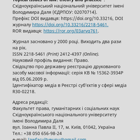
Східноукраїнський національний університет імені
Володимира Даля (ЄДРПОУ: 02070714).
Префікс DOI видавця: https://doi.org/10.33216, DOI
журналу
https://doi.org/10.33216/2218-5461.
ROR видавця:
https://ror.org/03arvq761
.
Журнал засновано у 2000 році. Виходить два рази
на рік.
ISSN 2218-5461
(
P
rint)
2412-4397
(
O
nline).
Науковий профіль видання: Право.
Свідоцтво про державну реєстрацію друкованого
засобу масової інформації: серія КВ № 15362-3934Р
від 05.06.2009 р.
Ідентифікатор медіа в Реєстрі суб’єктів у сфері медіа
R30-02218.
Адреса редакції:
Факультет права, гуманітарних і соціальних наук
Східноукраїнського національного університету
імені Володимира Даля
вул. Іоанна Павла ІІ, 17, м. Київ, 01042, Україна
Тел.: +38 050 656-98-24
е-mail:
lawfacultyeunu@gmail.com