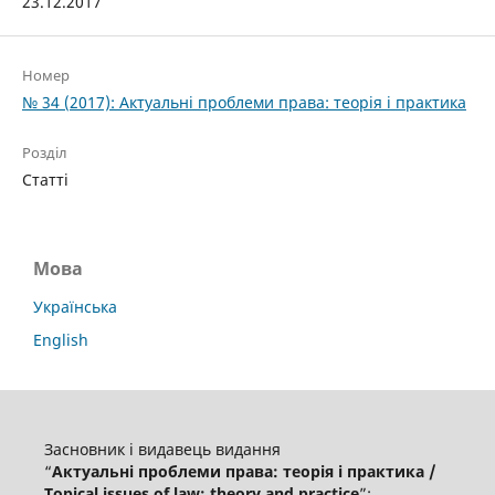
23.12.2017
Номер
№ 34 (2017): Актуальні проблеми права: теорія і практика
Розділ
Статті
Мова
Українська
English
Засновник і видавець видання
“
Актуальні проблеми права: теорія і практика /
Topical issues of law: theory and practice
”: