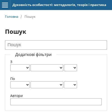
Духовність особистості: методологія, теорія і практика
Головна
/
Пошук
Пошук
Додаткові фільтри
З
По
Автори