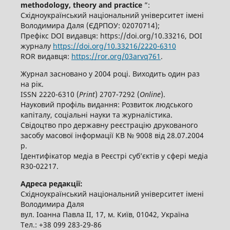
methodology, theory and practice
”:
Східноукраїнський національний університет імені
Володимира Даля (ЄДРПОУ: 02070714);
Префікс DOI видавця: https://doi.org/10.33216, DOI
журналу
https://doi.org/10.33216/
2220-6310
ROR видавця:
https://ror.org/03arvq761
.
Журнал засновано у 2004 році. Виходить один раз
на рік.
ISSN 2220-6310 (
Print
) 2707-7292 (
Online
).
Науковий профіль видання: Розвиток людського
капіталу, соціальні науки та журналістика.
Свідоцтво про державну реєстрацію друкованого
засобу масової інформації КВ № 9008 від 28.07.2004
р.
Ідентифікатор медіа в Реєстрі суб’єктів у сфері медіа
R30‑02217.
Адреса редакції:
Східноукраїнський національний університет імені
Володимира Даля
вул. Іоанна Павла ІІ, 17, м. Київ, 01042, Україна
Тел.: +38 099 283-29-86