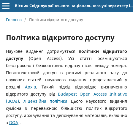
Вісник Східноукраїнського національного університету імені Володимира Даля
Головна
/
Політика відкритого доступу
Політика відкритого доступу
Наукове видання дотримується
політики відкритого
доступу
(Open Access). Усі статті розміщуються
безстроково і безкоштовно відразу після виходу номера.
Повнотекстовий доступ в режимі реального часу до
наукових статей наукового видання представлений у
розділі
Архів
. Такий підхід відповідає визначенню
відкритого доступу від
Budapest Open Access Initiative
(BOAI)
.
Ліцензійна політика
цього наукового видання
сумісна з переважною більшістю політик відкритого
доступу, архівування та депонування матеріалів, включно
з
DOAJ
.