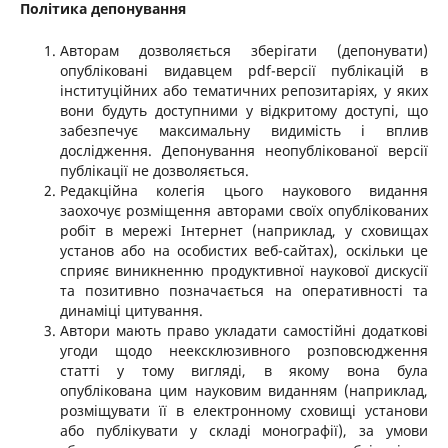
Політика депонування
Авторам дозволяється зберігати (депонувати)
опубліковані видавцем pdf-версії публікацій в
інституційних або тематичних репозитаріях, у яких
вони будуть доступними у відкритому доступі, що
забезпечує максимальну видимість і вплив
дослідження. Депонування неопублікованої версії
публікації не дозволяється.
Редакційна колегія цього наукового видання
заохочує розміщення авторами своїх опублікованих
робіт в мережі Інтернет (наприклад, у сховищах
установ або на особистих веб-сайтах), оскільки це
сприяє виникненню продуктивної наукової дискусії
та позитивно позначається на оперативності та
динаміці цитування.
Автори мають право укладати самостійні додаткові
угоди щодо неексклюзивного розповсюдження
статті у тому вигляді, в якому вона була
опублікована цим науковим виданням (наприклад,
розміщувати її в електронному сховищі установи
або публікувати у складі монографії), за умови