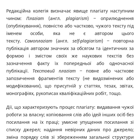
Редакційна колегія визначає явище плагіату наступним
чином:
Плагіат
(англ.
plagiarism
) ‒ оприлюднення
(опублікування), повністю або частково, чужого тексту під
іменем особи, яка не є автором цього
тексту.
Самоплагіат
(англ.
self-plagiarism
) ‒ повторна
публікація автором значних за обсягом та ідентичних за
формою і змістом своїх же наукових текстів без
зазначення факту їх попередньої або одночасної
публікації.
Текстовий плагіат
‒ повне або часткове
запозичення фрагментів тексту (не видозмінених або
модифікованих), що присутній у статтях, тезах, звітах,
монографіях, рукописах кваліфікаційних робіт, тощо.
Дії, що характеризують процес плагіату: видавання чужої
роботи за власну; копіювання слів або ідей інших осіб без
посилання на їх праці; умисне упущення посилання зі
списку джерел; надання невірних даних про джерело;
зміна порядку слів зі збереженням загальної структури