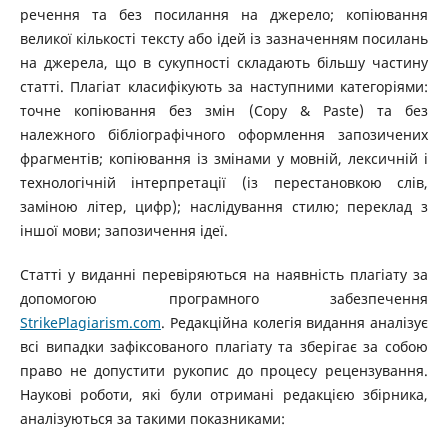
речення та без посилання на джерело; копіювання
великої кількості тексту або ідей із зазначенням посилань
на джерела, що в сукупності складають більшу частину
статті. Плагіат класифікують за наступними категоріями:
точне копіювання без змін (Copy & Paste) та без
належного бібліографічного оформлення запозичених
фрагментів; копіювання із змінами у мовній, лексичній і
технологічній інтерпретації (із перестановкою слів,
заміною літер, цифр); наслідування стилю; переклад з
іншої мови; запозичення ідеї.
Статті у виданні перевіряються на наявність плагіату за
допомогою програмного забезпечення
StrikePlagiarism.com
. Редакційна колегія видання аналізує
всі випадки зафіксованого плагіату та зберігає за собою
право не допустити рукопис до процесу рецензування.
Наукові роботи, які були отримані редакцією збірника,
аналізуються за такими показниками: