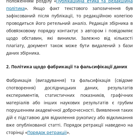
положенням розділу «
Публікаційна етика та редакційна
політика
». Якщо факт текстового запозичення був
зафіксований після публікації, то редакційною колегією
проводиться його ретельний аналіз. Редакція збірника в
обов᾿язковому порядку контактує з автором і повідомляє
щодо обставин, які виникли. Залежно від кількості
плагіату, документ також може бути видалений з бази
даних збірника.
2. Політика щодо фабрикації та фальсифікації даних
Фабрикація (вигадування) та фальсифікація (свідоме
спотворення) дослідницьких даних, результатів
експериментів, статистичних показників, графічних
матеріалів або інших наукових результатів є грубим
порушенням академічної доброчесності. Виявлення таких
дій є підставою для відхилення рукопису або відкликання
вже опублікованої статті. Порядок ретракції наведено на
сторінці «
Порядок ретракції
».