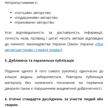
Неприпустимими є:
«гостьове» авторство;
«подарункове» авторство;
«приховане» авторство.
Усю відповідальність за достовірність інформації,
точність назв, прізвищ і цитат несуть автори відповідно
до чинного законодавства України (Закон України
«Про
авторське право і суміжні права»
).
5. Дублююча та паралельна публікація
Подання одного й того самого рукопису одночасно до
кількох видань забороняється. Повторна публікація
матеріалу без належного посилання на первинне
джерело також є порушенням академічної доброчесності.
6. Етичні стандарти досліджень за участю людей або
тварин