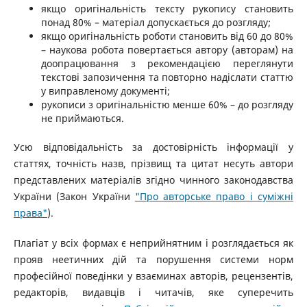
якщо оригінальність тексту рукопису становить
понад 80% – матеріал допускається до розгляду;
якщо оригінальність роботи становить від 60 до 80%
– наукова робота повертається автору (авторам) на
доопрацювання з рекомендацією переглянути
текстові запозичення та повторно надіслати статтю
у виправленому документі;
рукописи з оригінальністю менше 60% – до розгляду
не приймаються.
Усю відповідальність за достовірність інформації у
статтях, точність назв, прізвищ та цитат несуть автори
представлених матеріалів згідно чинного законодавства
України (Закон України
"Про авторське право і суміжні
права"
).
Плагіат у всіх формах є неприйнятним і розглядається як
прояв неетичних дій та порушення системи норм
професійної поведінки у взаєминах авторів, рецензентів,
редакторів, видавців і читачів, яке суперечить