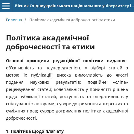
Вісник Східноукраїнського національного університету імені Володимира Даля
Головна
/
Політика академічної доброчесності та етики
Політика академічної
доброчесності та етики
Основні принципи редакційної політики видання:
об’єктивність та неупередженість у відборі статей з
метою їх публікації; висока вимогливість до якості
подання наукових результатів; подвійне «сліпе»
рецензування статей; колегіальність у прийнятті рішень
щодо публікації статей; доступність та оперативність у
спілкуванні з авторами; суворе дотримання авторських та
суміжних прав; суворе дотримання політики академічної
доброчесності.
1. Політика щодо плагіату