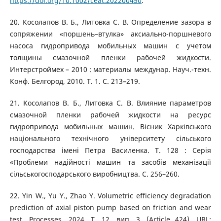
https://doi.org/10.1002/ceat.202200450
.
20. Косолапов В. Б., Литовка С. В. Определение зазора в
сопряжении «поршень–втулка» аксиально-поршневого
насоса гидропривода мобильных машин с учетом
толщины смазочной пленки рабочей жидкости.
Интерстроймех – 2010 : материалы междунар. Науч.-техн.
Конф. Белгород, 2010. Т. 1. С. 213–219.
21. Косолапов В. Б., Литовка С. В. Влияние параметров
смазочной пленки рабочей жидкости на ресурс
гидропривода мобильных машин. Вісник Харківського
національного технічного університету сільського
господарства імені Петра Василенка. Т. 128 : Серія
«Проблеми надійності машин та засобів механізації
сільськогосподарського виробництва. С. 256–260.
22. Yin W., Yu Y., Zhao Y. Volumetric efficiency degradation
prediction of axial piston pump based on friction and wear
test. Processes. 2024. Т. 12, вип. 3. (Article 424). URL: