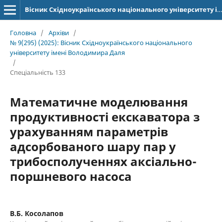
Вісник Східноукраїнського національного університету імені Володимира Даля
Головна
/
Архіви
/
№ 9(295) (2025): Вісник Східноукраїнського національного
університету імені Володимира Даля
/
Спеціальність 133
Математичне моделювання
продуктивності екскаватора з
урахуванням параметрів
адсорбованого шару пар у
трибосполученнях аксіально-
поршневого насоса
В.Б. Косолапов