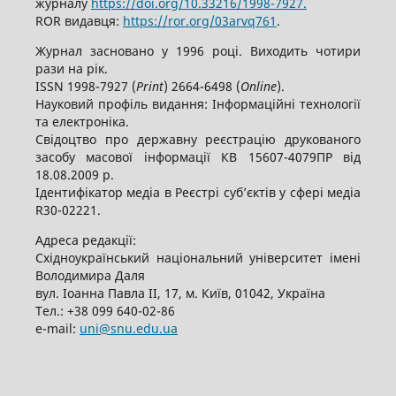
журналу
https://doi.org/10.33216/1998-7927.
ROR видавця:
https://ror.org/03arvq761
.
Журнал засновано у 1996 році. Виходить чотири
рази на рік.
ISSN 1998-7927 (
Print
) 2664-6498 (
Online
).
Науковий профіль видання: Інформаційні технології
та електроніка.
Свідоцтво про державну реєстрацію друкованого
засобу масової інформації КВ 15607-4079ПР від
18.08.2009 р.
Ідентифікатор медіа в Реєстрі суб’єктів у сфері медіа
R30-02221.
Адреса редакції:
Східноукраїнський національний університет імені
Володимира Даля
вул. Іоанна Павла ІІ, 17, м. Київ, 01042, Україна
Тел.: +38 099 640-02-86
е-mail:
uni@snu.edu.ua