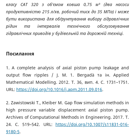
класу CAT 320 з об'ємом ковша 0,75 м³ (два насоси
продуктивністю 215 л/хв, робочий тиск до 35 МПа) і може
бути використана для обґрунтування вибору гідравлічних
рідин та інтервалів технічного обслуговування
гідравлічних приводів у будівельній та дорожній техніці.
Посилання
1. A complete analysis of axial piston pump leakage and
output flow ripples / J. M. 1. Bergadà та ін. Applied
Mathematical Modelling. 2012. Т. 36, вип. 4. С. 1731–1751.
URL:
https://doi.org/10.1016/j.apm.2011.09.016
.
2. Zawistowski T., Kleiber M. Gap flow simulation methods in
high pressure variable displacement axial piston pump.
Archives of Computational Methods in Engineering. 2017. Т.
24. С. 519–542. URL:
https://doi.org/10.1007/s11831-016-
9180-5
.