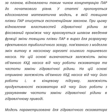
за планом, відновлюючи таким чином концентрацію ПАР
до початкового рівня. У статті пропонується
вдосконалена математична модель, в якій товщина
плівки ПАР описується експоненційним законом. При цьому
відновлення властивостей гідравлічної рідини за
фіксований проміжок часу враховується шляхом введення
функції зміни товщини плівки ПАР в вираз для розрахунку
ефективного трибологічного зазору, пов'язаного з моделлю
змін витоку в насосному агрегаті осьового поршневого
насоса. На цій основі визначається залежність зміни
об'ємного ККД насоса від часу роботи екскаватора та
частоти заміни гідравлічної рідини. На цій основі
отримано залежність об'ємного ККД насоса від часу його
роботи і, в кінцевому підсумку, залежність
продуктивності екскаватора від часу його роботи з
урахуванням частоти заміни гідравлічної рідини в
гідравлічному приводі.
Модель параметризована для гідравлічного екскаватора