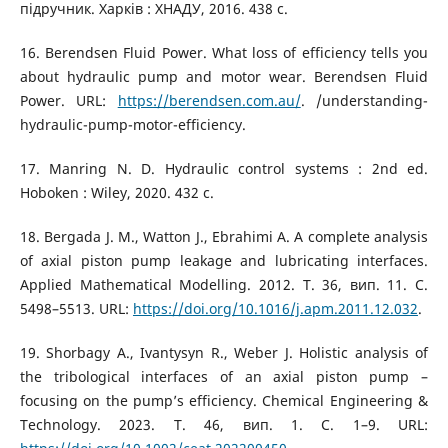
підручник. Харків : ХНАДУ, 2016. 438 с.
16. Berendsen Fluid Power. What loss of efficiency tells you
about hydraulic pump and motor wear. Berendsen Fluid
Power. URL:
https://berendsen.com.au/
. /understanding-
hydraulic-pump-motor-efficiency.
17. Manring N. D. Hydraulic control systems : 2nd ed.
Hoboken : Wiley, 2020. 432 с.
18. Bergada J. M., Watton J., Ebrahimi A. A complete analysis
of axial piston pump leakage and lubricating interfaces.
Applied Mathematical Modelling. 2012. Т. 36, вип. 11. С.
5498–5513. URL:
https://doi.org/10.1016/j.apm.2011.12.032
.
19. Shorbagy A., Ivantysyn R., Weber J. Holistic analysis of
the tribological interfaces of an axial piston pump –
focusing on the pump’s efficiency. Chemical Engineering &
Technology. 2023. Т. 46, вип. 1. С. 1–9. URL: