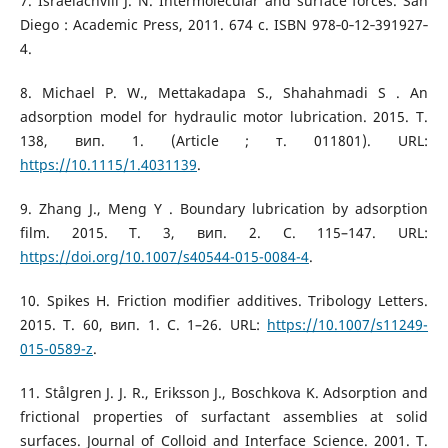
7. Israelachvili J. N. Intermolecular and surface forces. San
Diego : Academic Press, 2011. 674 с. ISBN 978‐0‐12‐391927‐
4.
8. Michael P. W., Mettakadapa S., Shahahmadi S . An
adsorption model for hydraulic motor lubrication. 2015. Т.
138, вип. 1. (Article ; т. 011801). URL:
https://10.1115/1.4031139
.
9. Zhang J., Meng Y . Boundary lubrication by adsorption
film. 2015. Т. 3, вип. 2. С. 115–147. URL:
https://doi.org/10.1007/s40544-015-0084-4
.
10. Spikes H. Friction modifier additives. Tribology Letters.
2015. Т. 60, вип. 1. С. 1–26. URL:
https://10.1007/s11249-
015-0589-z
.
11. Stålgren J. J. R., Eriksson J., Boschkova K. Adsorption and
frictional properties of surfactant assemblies at solid
surfaces. Journal of Colloid and Interface Science. 2001. Т.