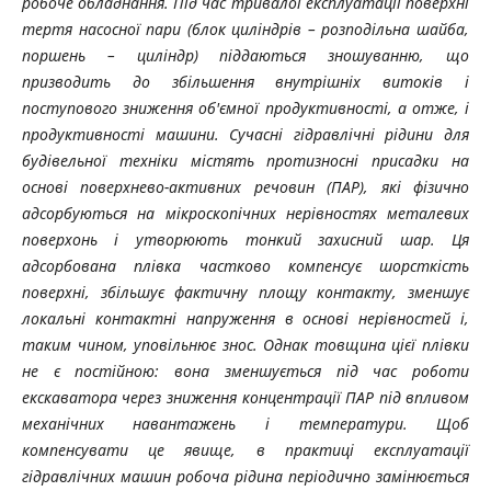
робоче обладнання. Під час тривалої експлуатації поверхні
тертя насосної пари (блок циліндрів – розподільна шайба,
поршень – циліндр) піддаються зношуванню, що
призводить до збільшення внутрішніх витоків і
поступового зниження об'ємної продуктивності, а отже, і
продуктивності машини. Сучасні гідравлічні рідини для
будівельної техніки містять протизносні присадки на
основі поверхнево-активних речовин (ПAР), які фізично
адсорбуються на мікроскопічних нерівностях металевих
поверхонь і утворюють тонкий захисний шар. Ця
адсорбована плівка частково компенсує шорсткість
поверхні, збільшує фактичну площу контакту, зменшує
локальні контактні напруження в основі нерівностей і,
таким чином, уповільнює знос. Однак товщина цієї плівки
не є постійною: вона зменшується під час роботи
екскаватора через зниження концентрації ПAР під впливом
механічних навантажень і температури. Щоб
компенсувати це явище, в практиці експлуатації
гідравлічних машин робоча рідина періодично замінюється