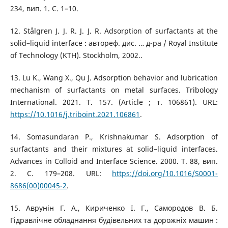
234, вип. 1. С. 1–10.
12. Stålgren J. J. R. J. J. R. Adsorption of surfactants at the
solid–liquid interface : автореф. дис. … д-ра / Royal Institute
of Technology (KTH). Stockholm, 2002..
13. Lu K., Wang X., Qu J. Adsorption behavior and lubrication
mechanism of surfactants on metal surfaces. Tribology
International. 2021. Т. 157. (Article ; т. 106861). URL:
https://10.1016/j.triboint.2021.106861
.
14. Somasundaran P., Krishnakumar S. Adsorption of
surfactants and their mixtures at solid–liquid interfaces.
Advances in Colloid and Interface Science. 2000. Т. 88, вип.
2. С. 179–208. URL:
https://doi.org/10.1016/S0001-
8686(00)00045-2
.
15. Аврунін Г. А., Кириченко І. Г., Самородов В. Б.
Гідравлічне обладнання будівельних та дорожніх машин :