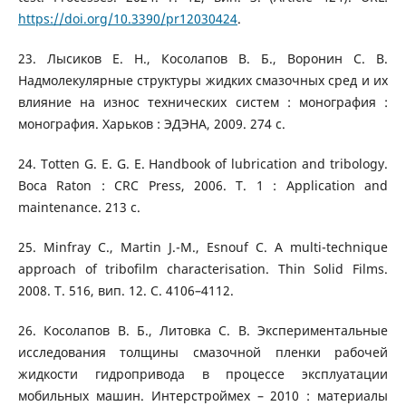
https://doi.org/10.3390/pr12030424
.
23. Лысиков Е. Н., Косолапов В. Б., Воронин С. В.
Надмолекулярные структуры жидких смазочных сред и их
влияние на износ технических систем : монография :
монография. Харьков : ЭДЭНА, 2009. 274 с.
24. Totten G. E. G. E. Handbook of lubrication and tribology.
Boca Raton : CRC Press, 2006. Т. 1 : Application and
maintenance. 213 с.
25. Minfray C., Martin J.-M., Esnouf C. A multi-technique
approach of tribofilm characterisation. Thin Solid Films.
2008. Т. 516, вип. 12. С. 4106–4112.
26. Косолапов В. Б., Литовка С. В. Экспериментальные
исследования толщины смазочной пленки рабочей
жидкости гидропривода в процессе эксплуатации
мобильных машин. Интерстроймех – 2010 : материалы