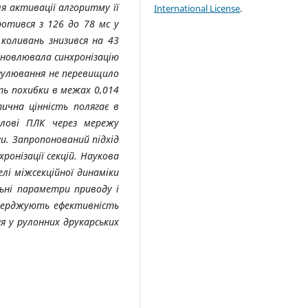
я активації алгоритму її
International License
.
отився з 126 до 78 мс у
коливань знизився на 43
дновлювала синхронізацію
егулювання не перевищило
ть похибки в межах 0,014
ична цінність полягає в
слові ПЛК через мережу
и. Запропонований підхід
ронізації секцій. Наукова
лі міжсекційної динаміки
ьні параметри приводу і
верджують ефективність
я у рулонних друкарських