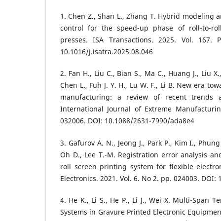
1. Chen Z., Shan L., Zhang T. Hybrid modeling 
control for the speed-up phase of roll-to-rol
presses. ISA Transactions. 2025. Vol. 167. 
10.1016/j.isatra.2025.08.046
2. Fan H., Liu C., Bian S., Ma C., Huang J., Liu X
Chen L., Fuh J. Y. H., Lu W. F., Li B. New era t
manufacturing: a review of recent trends a
International Journal of Extreme Manufacturin
032006. DOI: 10.1088/2631-7990/ada8e4
3. Gafurov A. N., Jeong J., Park P., Kim I., Phung
Oh D., Lee T.-M. Registration error analysis an
roll screen printing system for flexible electro
Electronics. 2021. Vol. 6. No 2. pp. 024003. DOI
4. He K., Li S., He P., Li J., Wei X. Multi-Span T
Systems in Gravure Printed Electronic Equipment