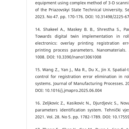
equipment using complex method of 3-D scannin
of the Priazovskyi State Technical University. S
2023. No 47. pp. 170-176. DOI: 10.31498/2225-6
14. Shakeel A., Maskey B. B., Shrestha S., Par
Towards digital twin implementation in roll
electronics: overlay printing registration e
printing process parameters. Nanomaterials. 
1008. DOI: 10.3390/nano13061008
15. Wang Z., Yan J., Ma R., Du X., Jin X. Spatial-
control for registration error elimination in ro
systems. Journal of Manufacturing Processes. 20
DOI: 10.1016/j.jmapro.2025.06.004
16. Zeljkovic Z., Kasikovic N., Djurdjevic S., No
parameters identification system. Tehnički vje
2021. Vol. 28. No 5. pp. 1782-1789. DOI: 10.17