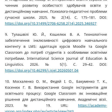
чинник розвитку особистості здобувачів освіти у
дистанційному навчанні. Психолого-педагогічні проблеми
сучасної школи. 2025. № 2(14). С. 175–181. DOI:
https://doi.org/10.31499/2706-6258.2(14).2025.346927
9. Тулашвілі Ю. Й., Кошелюк В. А. Технологічне
забезпечення інклюзивності цифрового навчального
контенту в LMS: адаптація курсів Moodle та Google
Classroom до потреб студентів з особливими освітніми
потребами. International Science Journal of Education &
Linguistics. 2026. № 5(1). С. 29–42. DOI:
https://doi.org/10.46299/j.isjel.20260501.04
10. Москаленко О. М., Федяй І. О., Бакуменко Т. К.,
Косенюк Г. В. Використання Google інструментів для
освітнього процесу: Google Classroom як інноваційне
рішення для дистанційного навчання. Академічні візії.
2023. № 19. URL:
https://academy-
vision.org/index.php/av/article/view/343