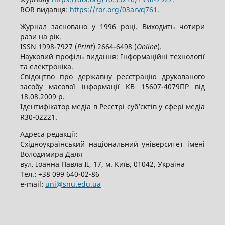
ROR видавця:
https://ror.org/03arvq761
.
Журнал засновано у 1996 році. Виходить чотири
рази на рік.
ISSN 1998-7927 (
Print
) 2664-6498 (
Online
).
Науковий профіль видання: Інформаційні технології
та електроніка.
Свідоцтво про державну реєстрацію друкованого
засобу масової інформації КВ 15607-4079ПР від
18.08.2009 р.
Ідентифікатор медіа в Реєстрі суб’єктів у сфері медіа
R30-02221.
Адреса редакції:
Східноукраїнський національний університет імені
Володимира Даля
вул. Іоанна Павла ІІ, 17, м. Київ, 01042, Україна
Тел.: +38 099 640-02-86
е-mail:
uni@snu.edu.ua