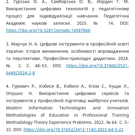
2. Гурська О. А., Самборська О. В., Йордан Г. М.
Використання цифрових технологій у педагогічному
процесі для індивідуалізації навчання. Педагогічна
Академія: наукові записки. 2025. № 14. DOI:
https://doi.org/10.5281/zenodo.14587060
3. Марчук Н. А. Цифрові інструменти в професійній освіті
України: історія виникнення, особливості впровадження
та перспективи. Професійно-прикладні дидактики. 2024.
№ 2. С. 48–53. DOI:
https://doi.org/10.37406/2521-
6449/2024-2-8
4. Гуревич Р., Кобися В., Кобися А., Кізім С., Куцак Л.,
Опушко Н. Використання цифрових сервісів та
інструментів у професійній підготовці майбутніх учителів.
Modern Information Technologies and Innovation
Methodologies of Education in Professional Training
Methodology Theory Experience Problems. 2022. № 64. С. 5–
22. DOI:
https://doi.org/10.31652/2412-1142-2022-64-5-22