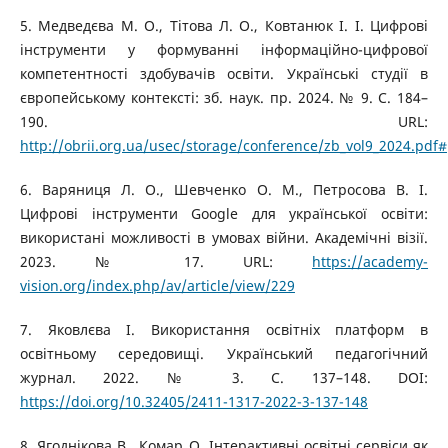
5. Медведєва М. О., Тітова Л. О., Ковтанюк І. І. Цифрові
інструменти у формуванні інформаційно-цифрової
компетентності здобувачів освіти. Українські студії в
європейському контексті: зб. наук. пр. 2024. № 9. С. 184–
190. URL:
http://obrii.org.ua/usec/storage/conference/zb_vol9_2024.pd
6. Варяниця Л. О., Шевченко О. М., Петросова В. І.
Цифрові інструменти Google для української освіти:
використані можливості в умовах війни. Академічні візії.
2023. № 17. URL:
https://academy-
vision.org/index.php/av/article/view/229
7. Яковлєва І. Використання освітніх платформ в
освітньому середовищі. Український педагогічний
журнал. 2022. № 3. С. 137–148. DOI:
https://doi.org/10.32405/2411-1317-2022-3-137-148
8. Ягоднікова В., Комар О. Інтерактивні освітні сервіси як