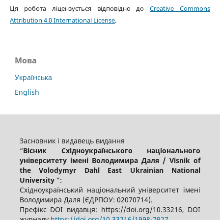
Ця робота ліцензується відповідно до
Creative Commons
Attribution 4.0 International License
.
Мова
Українська
English
Засновник і видавець видання
“
Вісник Східноукраїнського національного
університету імені Володимира Даля / Visnik of
the Volodymyr Dahl East Ukrainian National
University
”:
Східноукраїнський національний університет імені
Володимира Даля (ЄДРПОУ: 02070714).
Префікс DOI видавця: https://doi.org/10.33216, DOI
журналу
https://doi.org/10.33216/1998-7927.