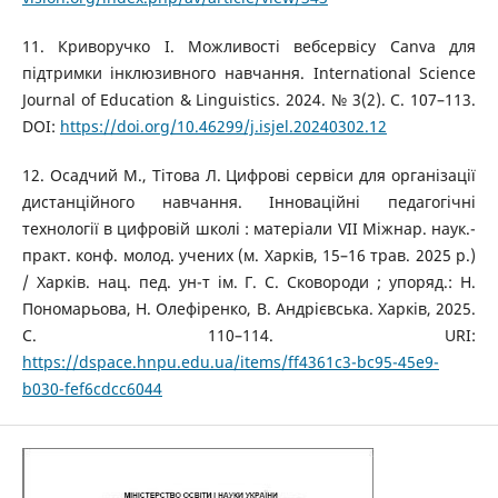
11. Криворучко І. Можливості вебсервісу Canva для
підтримки інклюзивного навчання. International Science
Journal of Education & Linguistics. 2024. № 3(2). С. 107–113.
DOI:
https://doi.org/10.46299/j.isjel.20240302.12
12. Осадчий М., Тітова Л. Цифрові сервіси для організації
дистанційного навчання. Інноваційні педагогічні
технології в цифровій школі : матеріали VІІ Міжнар. наук.-
практ. конф. молод. учених (м. Харків, 15–16 трав. 2025 р.)
/ Харків. нац. пед. ун-т ім. Г. С. Сковороди ; упоряд.: Н.
Пономарьова, Н. Олефіренко, В. Андрієвська. Харків, 2025.
С. 110–114. URI:
https://dspace.hnpu.edu.ua/items/ff4361c3-bc95-45e9-
b030-fef6cdcc6044