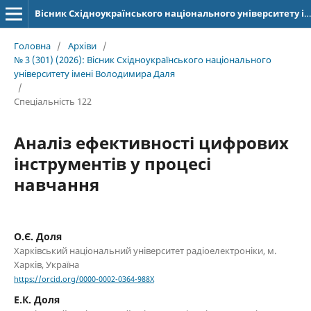
Вісник Східноукраїнського національного університету імені Володимира Даля
Головна
/
Архіви
/
№ 3 (301) (2026): Вісник Східноукраїнського національного
університету імені Володимира Даля
/
Спеціальність 122
Аналіз ефективності цифрових
інструментів у процесі
навчання
О.Є. Доля
Харківський національний університет радіоелектроніки, м.
Харків, Україна
https://orcid.org/0000-0002-0364-988X
Е.К. Доля