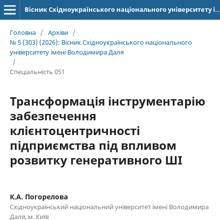
Вісник Східноукраїнського національного університету імені Володимира Даля
Головна
/
Архіви
/
№ 5 (303) (2026): Вісник Східноукраїнського національного
університету імені Володимира Даля
/
Спеціальність 051
Трансформація інструментарію
забезпечення
клієнтоцентричності
підприємства під впливом
розвитку генеративного ШІ
К.А. Погорелова
Східноукраїнський національний університет імені Володимира
Даля, м. Київ