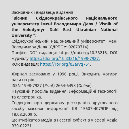
Засновник і видавець видання
“
Вісник Східноукраїнського національного
університету імені Володимира Даля / Visnik of
the Volodymyr Dahl East Ukrainian National
University
”:
Східноукраїнський національний університет імені
Володимира Даля (ЄДРПОУ: 02070714).
Префікс DOI видавця: https://doi.org/10.33216, DOI
журналу
https://doi.org/10.33216/1998-7927.
ROR видавця:
https://ror.org/03arvq761
.
Журнал засновано у 1996 році. Виходить чотири
рази на рік.
ISSN 1998-7927 (
Print
) 2664-6498 (
Online
).
Науковий профіль видання: Інформаційні технології
та електроніка.
Свідоцтво про державну реєстрацію друкованого
засобу масової інформації КВ 15607-4079ПР від
18.08.2009 р.
Ідентифікатор медіа в Реєстрі суб’єктів у сфері медіа
R30-02221.