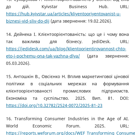
до дій. Kyivstar Business Hub. URL:
https://hub.kyivstar.ua/articles/kliyentooriyentovanist-u-
biznesi-vid-sliv-do-dij
(дата звернення: 19.02.2026).
14. Дейнека І. Клієнтоорієнтованість: що це і чому вона
так важлива для бізнесу. JediDesk. URL:
https://jedidesk.com/ua/blog/klientoorientirovannost-chto-
eto-i-pochemu-ona-tak-vazhna-dlya/
(дата звернення:
05.03.2026).
15. Антошкін В., Овсієнко Н. Вплив маркетингової цінової
політики в соціальних мережах на формування
клієнтоорієнтованості промислових підприємств.
Економіка та суспільство. 2025. Вип. 81. DOI:
https://doi.org/10.32782/2524-0072/2025-81-23
16. Transforming Consumer Industries in the Age of AI.
World Economic Forum. 2025. URL:
https://reports.weforum.org/docs/WEF_Transforming_Consumer