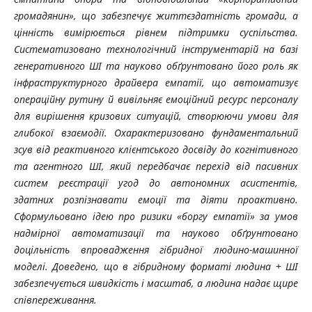
громадянин», що забезпечує життєздатність громади, а
цінність вимірюється рівнем підтримки суспільства.
Систематизовано технологічний інструментарій на базі
генеративного ШІ та науково обґрунтовано його роль як
інфраструктурного драйвера емпатії, що автоматизує
операційну рутину й вивільняє емоційний ресурс персоналу
для вирішення кризових ситуацій, створюючи умови для
глибокої взаємодії. Охарактеризовано фундаментальний
зсув від реактивного клієнтського досвіду до когнітивного
та агентного ШІ, який передбачає перехід від пасивних
систем реєстрації угод до автономних асистентів,
здатних розпізнавати емоції та діяти проактивно.
Сформульовано ідею про ризики «боргу емпатії» за умов
надмірної автоматизації та науково обґрунтовано
доцільність впровадження гібридної людино-машинної
моделі. Доведено, що в гібридному форматі людина + ШІ
забезпечується швидкість і масштаб, а людина надає щире
співпереживання.