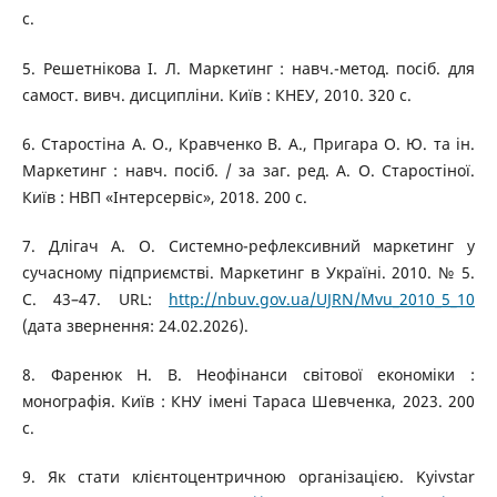
с.
5. Решетнікова І. Л. Маркетинг : навч.-метод. посіб. для
самост. вивч. дисципліни. Київ : КНЕУ, 2010. 320 с.
6. Старостіна А. О., Кравченко В. А., Пригара О. Ю. та ін.
Маркетинг : навч. посіб. / за заг. ред. А. О. Старостіної.
Київ : НВП «Інтерсервіс», 2018. 200 с.
7. Длігач А. О. Системно-рефлексивний маркетинг у
сучасному підприємстві. Маркетинг в Україні. 2010. № 5.
С. 43–47. URL:
http://nbuv.gov.ua/UJRN/Mvu_2010_5_10
(дата звернення: 24.02.2026).
8. Фаренюк Н. В. Неофінанси світової економіки :
монографія. Київ : КНУ імені Тараса Шевченка, 2023. 200
с.
9. Як стати клієнтоцентричною організацією. Kyivstar