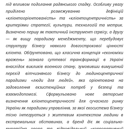
під впливом подолання радянського спадку. Особливу увагу
приділено розмежуванню дефініцій
«клієнтоорієнтованість» та «клієнтоцентричність» за
критеріями стратегії, культури, технологій та метрик.
Визначено першу як тактичний інструмент сервісу, а другу
— як вищу парадигму менеджменту, що перебудовує
структуру бізнесу навколо довгострокової цінності
клієнта. Обґрунтовано, що класична концепція «економіки
вражень» зазнала суттєвої трансформації в Україні
внаслідок викликів воєнного стану, зумовивши вимушений
перехід вітчизняного бізнесу до людиноцентричної
парадигми «люди для людей», яка орієнтована на
задоволення екзистенційних потреб у безпеці та
взаємодопомозі. Сформульовано нове авторське
визначення клієнтоцентричності для сучасного ринку
України як парадигми управління, за якої екосистема бізнесу
тісно інтегрується з життєвим контекстом людини в
екстремальних обставинах, а бренд діє як соціально-
емпатійна опора та відповідальний «корпоративний