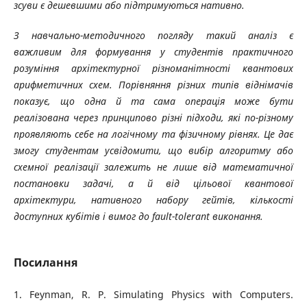
зсуви є дешевшими або підтримуються нативно.
З навчально-методичного погляду такий аналіз є
важливим для формування у студентів практичного
розуміння архітектурної різноманітності квантових
арифметичних схем. Порівняння різних типів віднімачів
показує, що одна й та сама операція може бути
реалізована через принципово різні підходи, які по-різному
проявляють себе на логічному та фізичному рівнях. Це дає
змогу студентам усвідомити, що вибір алгоритму або
схемної реалізації залежить не лише від математичної
постановки задачі, а й від цільової квантової
архітектури, нативного набору гейтів, кількості
доступних кубітів і вимог до fault-tolerant виконання.
Посилання
1. Feynman, R. P. Simulating Physics with Computers.