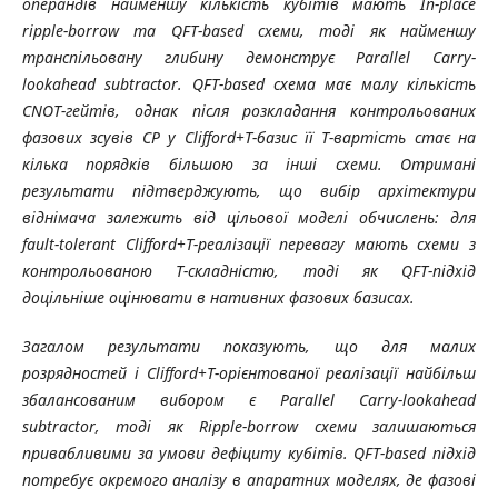
операндів найменшу кількість кубітів мають І
n
-
place
ripple
-
borrow
та
QFT
-
based
схеми, тоді як найменшу
транспільовану глибину демонструє
Parallel
С
arry
-
lookahead
subtractor
.
QFT
-
based
схема має малу кількість
CNOT
-гейтів, однак після розкладання контрольованих
фазових зсувів СР у
Clifford
+
T
-базис її
T
-вартість стає на
кілька порядків більшою за інші схеми. Отримані
результати підтверджують, що вибір архітектури
віднімача залежить від цільової моделі обчислень: для
fault
-
tolerant
Clifford
+
T
-реалізації перевагу мають схеми з
контрольованою
T
-складністю, тоді як
QFT
-підхід
доцільніше оцінювати в нативних фазових базисах.
Загалом результати показують, що для малих
розрядностей і
Clifford
+
T
-орієнтованої реалізації найбільш
збалансованим вибором є
Parallel
С
arry
-
lookahead
subtractor
, тоді як
R
ipple
-
borrow
схеми залишаються
привабливими за умови дефіциту кубітів.
QFT-based підхід
потребує окремого аналізу в апаратних моделях, де фазові