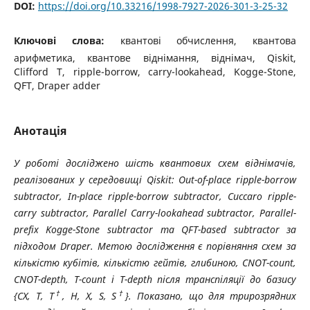
DOI:
https://doi.org/10.33216/1998-7927-2026-301-3-25-32
Ключові слова:
квантові обчислення, квантова
арифметика, квантове віднімання, віднімач, Qiskit,
Clifford T, ripple-borrow, carry-lookahead, Kogge-Stone,
QFT, Draper adder
Анотація
У роботі досліджено шість квантових схем віднімачів,
реалізованих у середовищі
Qiskit
: О
ut
-
of
-
place
ripple
-
borrow
subtractor
, І
n
-
place
ripple
-
borrow
subtractor
,
Cuccaro
ripple
-
carry
subtractor
, Р
arallel
Carry
-
lookahead
subtractor
, Р
arallel
-
prefix
Kogge
-
Stone
subtractor
та
QFT
-
based
subtractor
за
підходом
Draper
. Метою дослідження є порівняння схем за
кількістю кубітів, кількістю гейтів, глибиною,
CNOT
-
count
,
CNOT
-
depth
,
T
-
count
і
T
-
depth
після транспіляції до базису
†
†
{
CX
,
T
,
T
,
H
,
X
,
S
,
S
}. Показано, що для трирозрядних