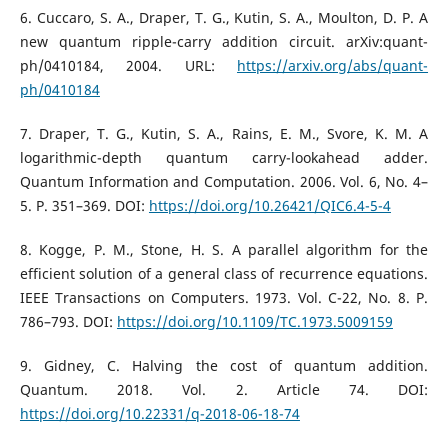
6. Cuccaro, S. A., Draper, T. G., Kutin, S. A., Moulton, D. P. A
new quantum ripple-carry addition circuit. arXiv:quant-
ph/0410184, 2004. URL:
https://arxiv.org/abs/quant-
ph/0410184
7. Draper, T. G., Kutin, S. A., Rains, E. M., Svore, K. M. A
logarithmic-depth quantum carry-lookahead adder.
Quantum Information and Computation. 2006. Vol. 6, No. 4–
5. P. 351–369. DOI:
https://doi.org/10.26421/QIC6.4-5-4
8. Kogge, P. M., Stone, H. S. A parallel algorithm for the
efficient solution of a general class of recurrence equations.
IEEE Transactions on Computers. 1973. Vol. C-22, No. 8. P.
786–793. DOI:
https://doi.org/10.1109/TC.1973.5009159
9. Gidney, C. Halving the cost of quantum addition.
Quantum. 2018. Vol. 2. Article 74. DOI:
https://doi.org/10.22331/q-2018-06-18-74