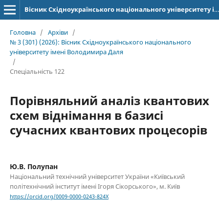
Вісник Східноукраїнського національного університету імені Володимира Даля
Головна
/
Архіви
/
№ 3 (301) (2026): Вісник Східноукраїнського національного
університету імені Володимира Даля
/
Спеціальність 122
Порівняльний аналіз квантових
схем віднімання в базисі
сучасних квантових процесорів
Ю.В. Полупан
Національний технічний університет України «Київський
політехнічний інститут імені Ігоря Сікорського», м. Київ
https://orcid.org/0009-0000-0243-824X