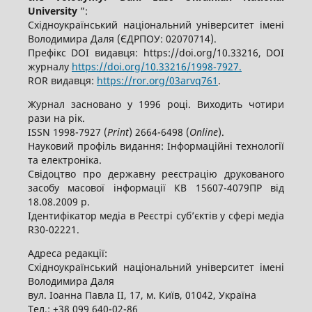
University
”:
Східноукраїнський національний університет імені
Володимира Даля (ЄДРПОУ: 02070714).
Префікс DOI видавця: https://doi.org/10.33216, DOI
журналу
https://doi.org/10.33216/1998-7927.
ROR видавця:
https://ror.org/03arvq761
.
Журнал засновано у 1996 році. Виходить чотири
рази на рік.
ISSN 1998-7927 (
Print
) 2664-6498 (
Online
).
Науковий профіль видання: Інформаційні технології
та електроніка.
Свідоцтво про державну реєстрацію друкованого
засобу масової інформації КВ 15607-4079ПР від
18.08.2009 р.
Ідентифікатор медіа в Реєстрі суб’єктів у сфері медіа
R30-02221.
Адреса редакції:
Східноукраїнський національний університет імені
Володимира Даля
вул. Іоанна Павла ІІ, 17, м. Київ, 01042, Україна
Тел.: +38 099 640-02-86