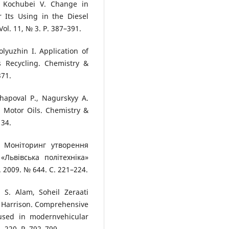
, Kochubei V. Change in
 Its Using in the Diesel
l. 11, № 3. P. 387–391.
lyuzhin I. Application of
s Recycling. Chemistry &
371.
Shapoval P., Nagurskyy A.
 Motor Oils. Chemistry &
134.
. Моніторинг утворення
«Львівська політехніка»
 2009. № 644. С. 221–224.
S. Alam, Soheil Zeraati
. Harrison. Comprehensive
 used in modernvehicular
. 220. P. 792–799.