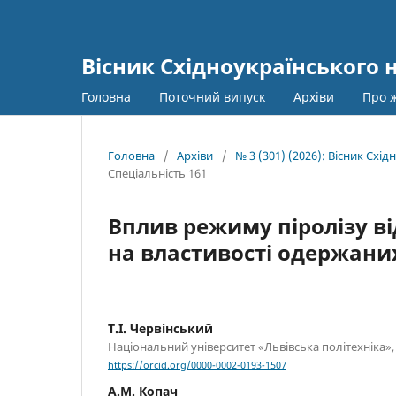
Вісник Східноукраїнського 
Головна
Поточний випуск
Архіви
Про 
Головна
/
Архіви
/
№ 3 (301) (2026): Вісник Сх
Спеціальність 161
Вплив режиму піролізу в
на властивості одержани
Т.І. Червінський
Національний університет «Львівська політехніка», 
https://orcid.org/0000-0002-0193-1507
А.М. Копач