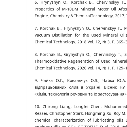
6. Hrynyshyn O., Korchak B., Chervinskyy T.
Properties of M-10DM Mineral Motor Oil After
Engine. Chemistry &ChemicalTechnology. 2017. Vo
7. Korchak B., Hrynyshyn O., Chervinskyy T., Po
Vacuum Distillation for the Used Mineral Oil
Chemical Technology. 2018.Vol. 12, № 3. Р. 365–
8. Korchak B., Grynyshyn O., Chervinskyy T., 
Thermooxidative Regeneration of Used Mineral
Chemical Technology. 2020.Vol. 14, № 1. P. 129–
9. Чайка О.Г., Ковальчук О.З., Чайка Ю.А
відпрацьованих олив в Україні. Вісник НУ 
«Хімія, технологія речовин та їх застосування».
10. Zhirong Liang, Longfei Chen, Mohammed 
Rezaei, Christopher Stark, Hongming Xu, Roy M
chemical characterization of lubricating oils
engines utilizing GC × GC-TOFMS. Fuel. 2018. Vol