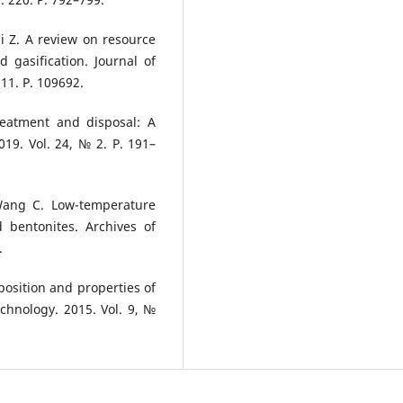
nli Z. A review on resource
d gasification. Journal of
11. P. 109692.
reatment and disposal: A
19. Vol. 24, № 2. P. 191–
 Wang C. Low-temperature
ed bentonites. Archives of
.
osition and properties of
chnology. 2015. Vol. 9, №