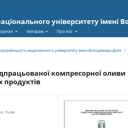
національного університету імені 
журнал
Авторам
Про нас
ідноукраїнського національного університету імені Володимира Даля
/
ідпрацьованої компресорної оливи
х продуктів
м. Львів