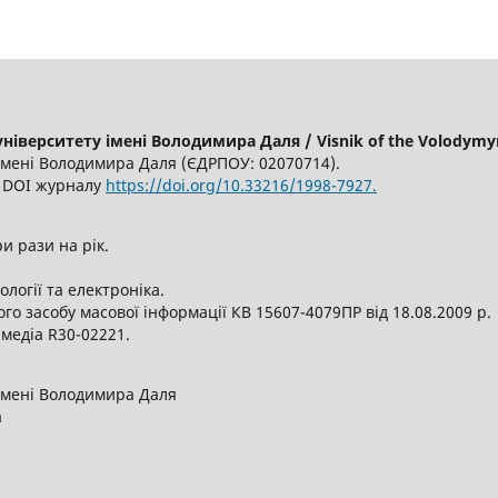
іверситету імені Володимира Даля / Visnik of the Volodymyr 
імені Володимира Даля (ЄДРПОУ: 02070714).
6, DOI журналу
https://doi.org/10.33216/1998-7927.
и рази на рік.
логії та електроніка.
о засобу масової інформації КВ 15607-4079ПР від 18.08.2009 р
 медіа R30-02221.
імені Володимира Даля
а