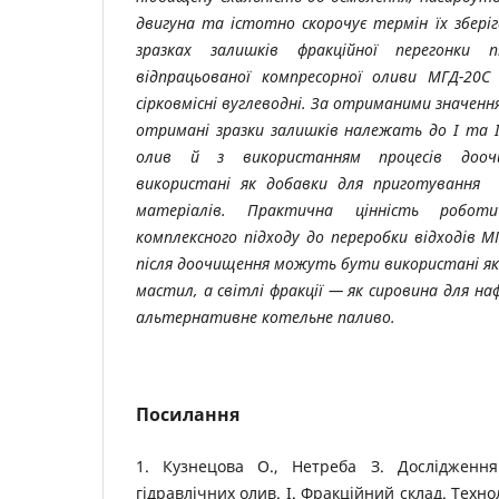
двигуна та істотно скорочує термін їх збері
зразках залишків фракційної перегонки пі
відпрацьованої компресорної оливи МГД-20С
сірковмісні вуглеводні. За отриманими значенн
отримані зразки залишків належать до І та І
олив й з використанням процесів доо
використані як добавки для приготування
матеріалів. Практична цінність робот
комплексного підходу до переробки відходів М
після доочищення можуть бути використані я
мастил, а світлі фракції — як сировина для на
альтернативне котельне паливо.
Посилання
1. Кузнецова O., Нетреба З. Дослідження
гідравлічних олив. I. Фракційний склад. Техно