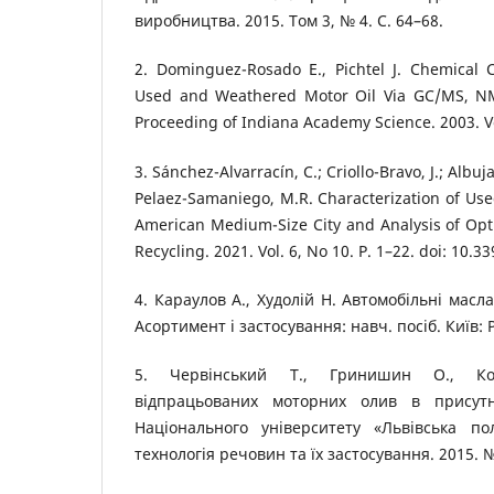
виробництва. 2015. Том 3, № 4. С. 64–68.
2. Dominguez-Rosado E., Pichtel J. Chemical C
Used and Weathered Motor Oil Via GC/MS, N
Proceeding of Indiana Academy Science. 2003. Vo
3. Sánchez-Alvarracín, C.; Criollo-Bravo, J.; Albuja
Pelaez-Samaniego, M.R. Characterization of Used
American Medium-Size City and Analysis of Opti
Recycling. 2021. Vol. 6, No 10. P. 1–22. doi: 10.
4. Караулов A., Худолій Н. Автомобільні масла
Асортимент і застосування: навч. посіб. Київ: Р
5. Червінський T., Гринишин O., Ко
відпрацьованих моторних олив в присутно
Національного університету «Львівська полі
технологія речовин та їх застосування. 2015. №