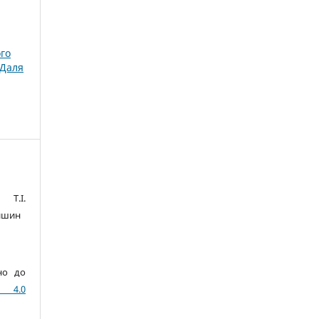
ого
 Даля
 Т.І.
нишин
но до
n 4.0