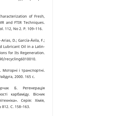
haracterization of Fresh,
MR and FTIR Techniques.
l. 112, No 2. P. 109–116.
-Arias, D.; García-Ávila, F.;
 Lubricant Oil in a Latin-
ons for Its Regeneration.
3390/recycling6010010.
. Моторні і транспортні.
айдуга, 2000. 165 с.
рчак Б. Регенерація
сті карбаміду. Вісник
техніка». Серія: Хімія,
 812. С. 158–163.