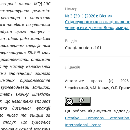
ресорної оливи МГД-20С
Номер
емпературних режимів:
№ 3 (301) (2026): Вісник
в реактора з наважкою
Східноукраїнського національн
вся швидким нагріванням
університету імені Володимира
одукт цього процесу –
и собою рідкі малов’язкі
Розділ
характерним специфічним
Спеціальність 161
 перевищував 89,9 % мас.
піроконденсати, отримані
ачну частку ненасичених
Ліцензія
ими значеннями йодного
риманих пірокондесатів
Авторське право (c) 2026
вуглеводневий залишок.
Червінський, А.М. Копач, О.Б. Гри
стять значну кількість
ук, що негативно впливає
ки дизельної фракції
Ця робота ліцензується відповід
ого числа та вищим за
Creative Commons Attributio
х сполук, що зумовлює
International License
.
орення в камері згоряння