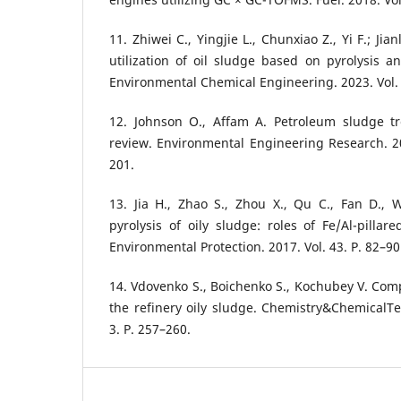
11. Zhiwei C., Yingjie L., Chunxiao Z., Yi F.; Jia
utilization of oil sludge based on pyrolysis an
Environmental Chemical Engineering. 2023. Vol. 
12. Johnson O., Affam A. Petroleum sludge t
review. Environmental Engineering Research. 20
201.
13. Jia H., Zhao S., Zhou X., Qu C., Fan D.,
pyrolysis of oily sludge: roles of Fe/Al-pillar
Environmental Protection. 2017. Vol. 43. P. 82–90
14. Vdovenko S., Boichenko S., Kochubey V. Comp
the refinery oily sludge. Chemistry&ChemicalTe
3. P. 257–260.