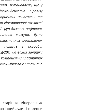
гання. Встановлено, що у
роконденсатів піролізу
 присутні ненасичені та
ям кінематичної в’язкості
І груп базових нафтових
чищення можуть бути
 пластичних мастильних
и полягає у розробці
ГД-20С, де важкі залишки
к компоненти пластичних
фтохімічного синтезу або
 старіння мінеральних
логічний аудит і резерви