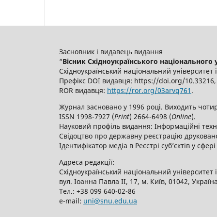
Засновник і видавець видання
“
Вісник Східноукраїнського національного ун
Східноукраїнський національний університет 
Префікс DOI видавця: https://doi.org/10.3321
ROR видавця:
https://ror.org/03arvq761
.
Журнал засновано у 1996 році. Виходить чотир
ISSN 1998-7927 (
Print
) 2664-6498 (
Online
).
Науковий профіль видання: Інформаційні техно
Свідоцтво про державну реєстрацію друкованог
Ідентифікатор медіа в Реєстрі суб’єктів у сфері
Адреса редакції:
Східноукраїнський національний університет 
вул. Іоанна Павла ІІ, 17, м. Київ, 01042, Україн
Тел.: +38 099 640-02-86
е-mail:
uni@snu.edu.ua