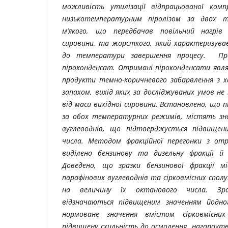
можливість утилізації відпрацьованої комп
низькотемпературним піролізом за двох т
м’якого, що передбачав повільний нагрі
сировини, та жорсткого, який характеризува
до температури завершення процесу. Пр
піроконденсат. Отримані піроконденсати являл
продукти темно-коричневого забарвлення з 
запахом, вихід яких за досліджуваних умов не
від маси вихідної сировини. Встановлено, що 
за обох температурних режимів, містять зн
вуглеводнів, що підтверджується підвищен
числа. Методом фракційної перегонки з от
виділено бензинову та дизельну фракції й 
Доведено, що зразки бензинової фракції мі
парафінових вуглеводнів та сірковмісних спол
на величину їх октанового числа. Зраз
відзначаються підвищеним значенням йодн
нормоване значення вмістом сірковмісни
підвищену схильність до осмолення, нагароутв