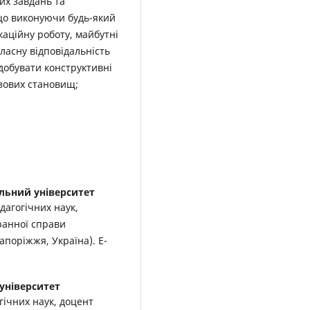
их завдань та
 що виконуючи будь-який
каційну роботу, майбутні
ласну відповідальність
добувати конструктивні
зових становищ;
льний університет
дагогічних наук,
ранної справи
апоріжжя, Україна). E-
університет
гічних наук, доцент