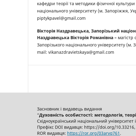
кафедри теорії та методики фізичної культури 
національного університету (м. Запоріжжя, Укр
piptykpavel@gmail.com
Вікторія Наздравецька,
Запорізький націон
Наздравецька Вікторія Романівна
–
магістр 
Запорізького національного університету (м. З
mail: vikanazdravietskaya@gmail.com
Засновник і видавець видання
“
Духовність особистості: методологія, теорія 
Східноукраїнський національний університет 
Префікс DOI видавця: https://doi.org/10.3321
ROR видавця:
https://ror.org/03arvq761
.