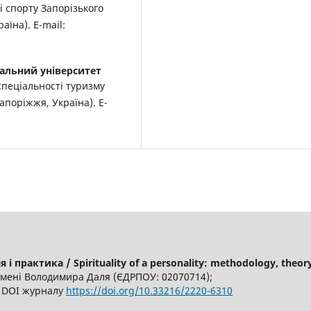
і спорту Запорізького
аїна). E-mail:
альний університет
спеціальності туризму
апоріжжя, Україна). E-
і практика / Spirituality of a personality: methodology, theor
імені Володимира Даля (ЄДРПОУ: 02070714);
6, DOI журналу
https://doi.org/10.33216/
2220-6310