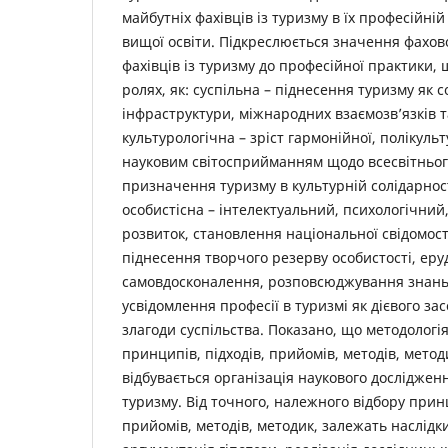
майбутніх фахівців із туризму в їх професійній
вищої освіти. Підкреслюється значення фахово
фахівців із туризму до професійної практики, 
ролях, як: суспільна – піднесення туризму як 
інфраструктури, міжнародних взаємозв’язків т
культурологічна – зріст гармонійної, полікуль
науковим світосприйманням щодо всесвітньог
призначення туризму в культурній солідарност
особистісна – інтелектуальний, психологічни
розвиток, становлення національної свідомост
піднесення творчого резерву особистості, еруд
самовдосконалення, розповсюджування знань;
усвідомлення професії в туризмі як дієвого з
злагоди суспільства. Показано, що методологі
принципів, підходів, прийомів, методів, метод
відбувається організація наукового дослідженн
туризму. Від точного, належного відбору принц
прийомів, методів, методик, залежать наслідк