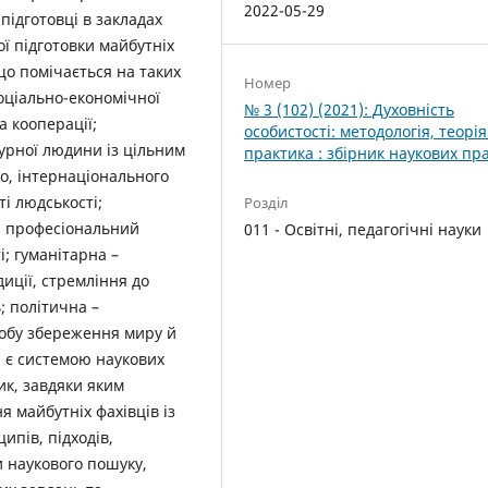
2022-05-29
 підготовці в закладах
ї підготовки майбутніх
що помічається на таких
Номер
соціально-економічної
№ 3 (102) (2021): Духовність
а кооперації;
особистості: методологія, теорія
турної людини із цільним
практика : збірник наукових пр
о, інтернаціонального
і людськості;
Розділ
й, професіональний
011 - Освітні, педагогічні науки
і; гуманітарна –
иції, стремління до
 політична –
асобу збереження миру й
я є системою наукових
ик, завдяки яким
я майбутніх фахівців із
ипів, підходів,
и наукового пошуку,