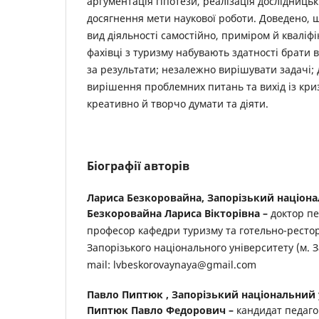
аргументація гіпотези, реалізація дослідницьк
досягнення мети наукової роботи. Доведено,
вид діяльності самостійно, приміром й кваліфі
фахівці з туризму набувають здатності брати в
за результати; незалежно вирішувати задачі; 
вирішення проблемних питань та вихід із кри
креативно й творчо думати та діяти.
Біографії авторів
Лариса Безкоровайна,
Запорізький націона
Безкоровайна Лариса Вікторівна –
доктор пе
професор кафедри туризму та готельно-ресто
Запорізького національного університету (м. З
mail: lvbeskorovaynaya@gmail.com
Павло Пиптюк ,
Запорізький національний 
Пиптюк Павло Федорович –
кандидат педаго