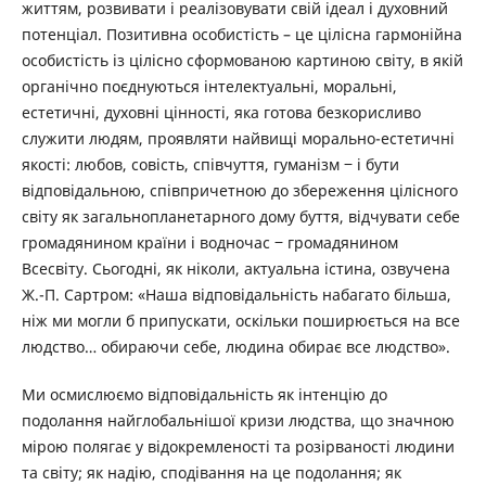
життям, розвивати і реалізовувати свій ідеал і духовний
потенціал. Позитивна особистість – це цілісна гармонійна
особистість із цілісно сформованою картиною світу, в якій
органічно поєднуються інтелектуальні, моральні,
естетичні, духовні цінності, яка готова безкорисливо
служити людям, проявляти найвищі морально-естетичні
якості: любов, совість, співчуття, гуманізм ‒ і бути
відповідальною, співпричетною до збереження цілісного
світу як загальнопланетарного дому буття, відчувати себе
громадянином країни і водночас ‒ громадянином
Всесвіту. Сьогодні, як ніколи, актуальна істина, озвучена
Ж.-П. Сартром: «Наша відповідальність набагато більша,
ніж ми могли б припускати, оскільки поширюється на все
людство… обираючи себе, людина обирає все людство».
Ми осмислюємо відповідальність як інтенцію до
подолання найглобальнішої кризи людства, що значною
мірою полягає у відокремленості та розірваності людини
та світу; як надію, сподівання на це подолання; як