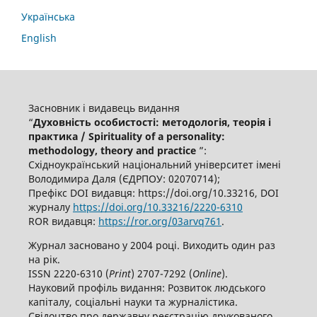
Українська
English
Засновник і видавець видання
“
Духовність особистості: методологія, теорія і
практика / Spirituality of a personality:
methodology, theory and practice
”:
Східноукраїнський національний університет імені
Володимира Даля (ЄДРПОУ: 02070714);
Префікс DOI видавця: https://doi.org/10.33216, DOI
журналу
https://doi.org/10.33216/
2220-6310
ROR видавця:
https://ror.org/03arvq761
.
Журнал засновано у 2004 році. Виходить один раз
на рік.
ISSN 2220-6310 (
Print
) 2707-7292 (
Online
).
Науковий профіль видання: Розвиток людського
капіталу, соціальні науки та журналістика.
Свідоцтво про державну реєстрацію друкованого