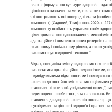
власне формування культури здоров’я – здатн
ціннісного визначення мети, поява життєвих се
які контролюють всі попередні етапи (особист
компонент) (Садовий, Трифонова, 2020, с. 227
компоненту особистість управляє своїм здоро
цілеспрямованого вдосконалення механізмів 
адаптаційних і компенсаторних резервів на о
психічному і соціальному рівнях, а також усві
використовує оздоровчі технології.
Відтак, специфіка змісту оздоровчих технолог
визначатися організаційно-педагогічними, ст
індивідуальними відмінностями і складається з
школяра до постійно змінюваних соціальних умо
становленні активної, усвідомленої позиції, с
перетворенні особистості, яка навчається. В
ставлення до здоров’я школярів показало, що
є усвідомлення цінності здоров’я і прагнення 
зміцнення і вдосконалення.