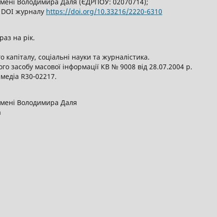
імені Володимира Даля (ЄДРПОУ: 02070714);
6, DOI журналу
https://doi.org/10.33216/
2220-6310
раз на рік.
 капіталу, соціальні науки та журналістика.
о засобу масової інформації КВ № 9008 від 28.07.2004 р.
 медіа R30‑02217.
імені Володимира Даля
а