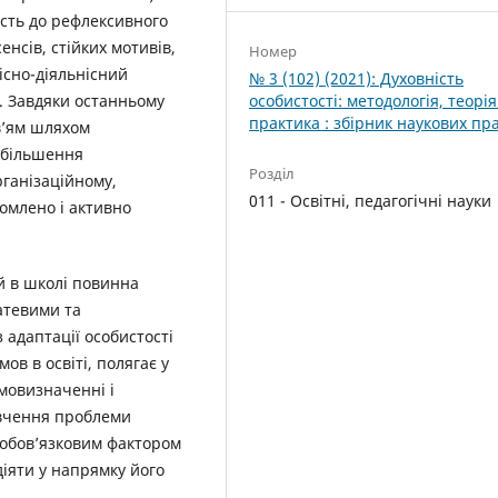
ість до рефлексивного
нсів, стійких мотивів,
Номер
існо-діяльнісний
№ 3 (102) (2021): Духовність
особистості: методологія, теорія
). Завдяки останньому
практика : збірник наукових пр
в’ям шляхом
збільшення
Розділ
рганізаційному,
011 - Освітні, педагогічні науки
домлено і активно
ій в школі повинна
атевими та
 адаптації особистості
в в освіті, полягає у
амовизначенні і
ивчення проблеми
 обов’язковим фактором
діяти у напрямку його