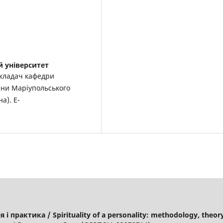
 університет
кладач кафедри
ини Маріупольського
а). E-
і практика / Spirituality of a personality: methodology, theor