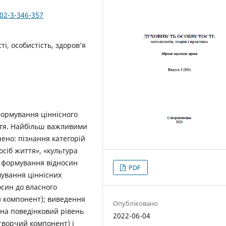
102-3-346-357
ті, особистість, здоров’я
формування ціннісного
ття. Найбільш важливими
ено: пізнання категорій
осіб життя», «культура
і формування відносин
PDF
мування ціннісних
осин до власного
й компонент); виведення
Опубліковано
в на поведінковий рівень
2022-06-04
(творчий компонент) і