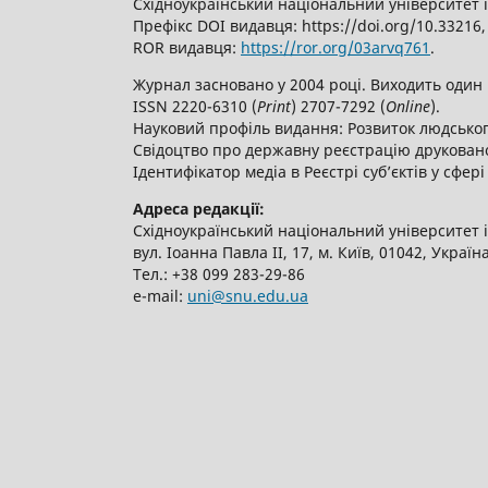
Східноукраїнський національний університет 
Префікс DOI видавця: https://doi.org/10.3321
ROR видавця:
https://ror.org/03arvq761
.
Журнал засновано у 2004 році. Виходить один 
ISSN 2220-6310 (
Print
) 2707-7292 (
Online
).
Науковий профіль видання: Розвиток людського
Свідоцтво про державну реєстрацію друкованог
Ідентифікатор медіа в Реєстрі суб’єктів у сфері
Адреса редакції:
Східноукраїнський національний університет 
вул. Іоанна Павла ІІ, 17, м. Київ, 01042, Україн
Тел.: +38 099 283-29-86
е-mail:
uni@snu.edu.ua