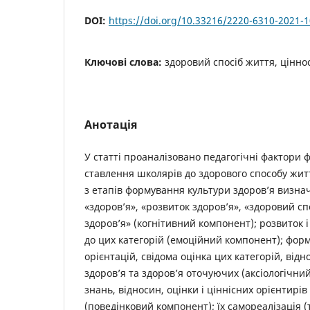
DOI:
https://doi.org/10.33216/2220-6310-2021-
Ключові слова:
здоровий спосіб життя, ціннос
Анотація
У статті проаналізовано педагогічні фактори 
ставлення школярів до здорового способу жи
з етапів формування культури здоров’я визнач
«здоров’я», «розвиток здоров’я», «здоровий сп
здоров’я» (когнітивний компонент); розвиток 
до цих категорій (емоційний компонент); фор
орієнтацій, свідома оцінка цих категорій, відн
здоров’я та здоров’я оточуючих (аксіологічни
знань, відносин, оцінки і ціннісних орієнтирі
(поведінковий компонент); їх самореалізація 